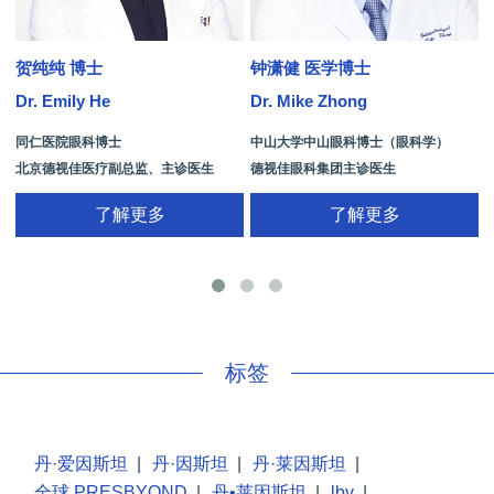
贺纯纯 博士
钟潇健 医学博士
Dr. Emily He
Dr. Mike Zhong
D
同仁医院眼科博士
中山大学中山眼科博士（眼科学）
北京德视佳医疗副总监、主诊医生
德视佳眼科集团主诊医生
了解更多
了解更多
手
标签
丹·爱因斯坦
|
丹·因斯坦
|
丹·莱因斯坦
|
全球 PRESBYOND
|
丹•莱因斯坦
|
lbv
|