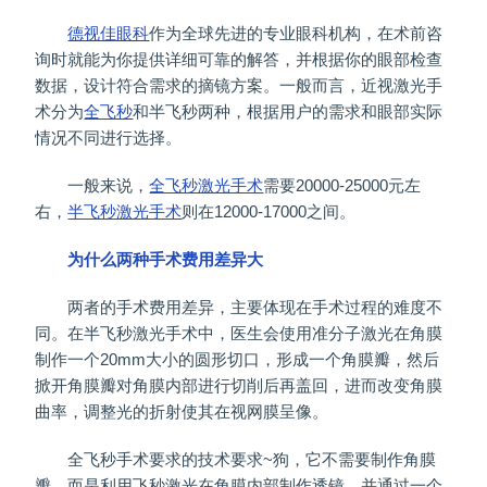
德视佳眼科
作为全球先进的专业眼科机构，在术前咨
询时就能为你提供详细可靠的解答，并根据你的眼部检查
数据，设计符合需求的摘镜方案。一般而言，近视激光手
术分为
全飞秒
和半飞秒两种，根据用户的需求和眼部实际
情况不同进行选择。
一般来说，
全飞秒激光手术
需要20000-25000元左
右，
半飞秒激光手术
则在12000-17000之间。
为什么两种手术费用差异大
两者的手术费用差异，主要体现在手术过程的难度不
同。在半飞秒激光手术中，医生会使用准分子激光在角膜
制作一个20mm大小的圆形切口，形成一个角膜瓣，然后
掀开角膜瓣对角膜内部进行切削后再盖回，进而改变角膜
曲率，调整光的折射使其在视网膜呈像。
全飞秒手术要求的技术要求~狗，它不需要制作角膜
瓣，而是利用飞秒激光在角膜内部制作透镜，并通过一个