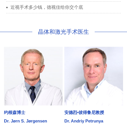
近视手术多少钱，德视佳给你交个底
晶体和激光手术医生
约根森博士
安德烈•彼得鲁尼教授
Dr. Jørn S. Jørgensen
Dr. Andriy Petrunya
D