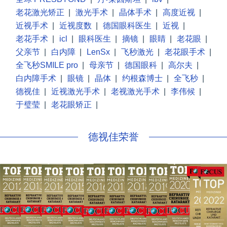
老花激光矫正
|
激光手术
|
晶体手术
|
高度近视
|
近视手术
|
近视度数
|
德国眼科医生
|
近视
|
老花手术
|
icl
|
眼科医生
|
摘镜
|
眼睛
|
老花眼
|
父亲节
|
白内障
|
LenSx
|
飞秒激光
|
老花眼手术
|
全飞秒SMILE pro
|
母亲节
|
德国眼科
|
高尔夫
|
白内障手术
|
眼镜
|
晶体
|
约根森博士
|
全飞秒
|
德视佳
|
近视激光手术
|
老视激光手术
|
李伟候
|
于璧莹
|
老花眼矫正
|
德视佳荣誉