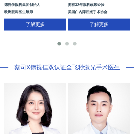
德视佳眼科集团创始人
拥有32年眼科临床经验
欧洲眼科医生导师
美国白内障屈光手术协会
拥有35年眼科从业经历
国际屈光手术协会(ISRS)
了解更多
了解更多
26项发明专利[青光眼手术/葡萄膜炎/斜
视/黄斑变性/结膜炎/视网膜病
蔡司X德视佳双认证全飞秒激光手术医生