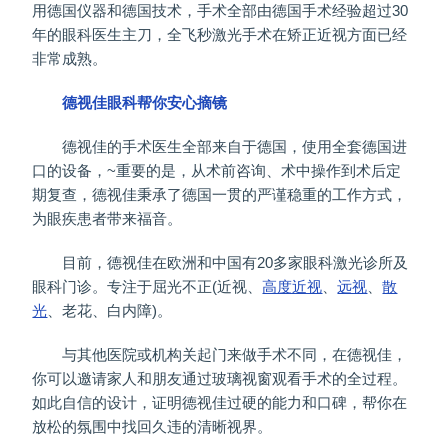
用德国仪器和德国技术，手术全部由德国手术经验超过30
年的眼科医生主刀，全飞秒激光手术在矫正近视方面已经
非常成熟。
德视佳眼科帮你安心摘镜
德视佳的手术医生全部来自于德国，使用全套德国进
口的设备，~重要的是，从术前咨询、术中操作到术后定
期复查，德视佳秉承了德国一贯的严谨稳重的工作方式，
为眼疾患者带来福音。
目前，德视佳在欧洲和中国有20多家眼科激光诊所及
眼科门诊。专注于屈光不正(近视、
高度近视
、
远视
、
散
光
、老花、白内障)。
与其他医院或机构关起门来做手术不同，在德视佳，
你可以邀请家人和朋友通过玻璃视窗观看手术的全过程。
如此自信的设计，证明德视佳过硬的能力和口碑，帮你在
放松的氛围中找回久违的清晰视界。