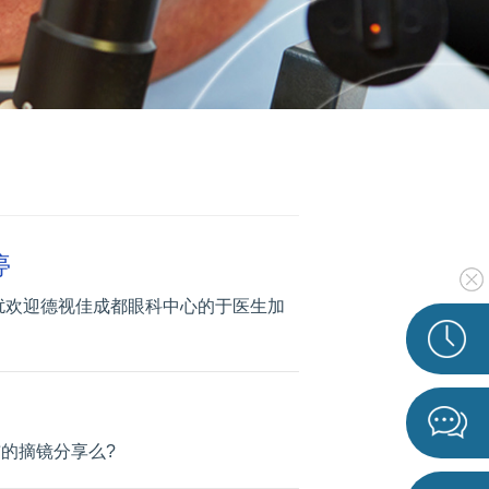
停
扰欢迎德视佳成都眼科中心的于医生加
布的摘镜分享么?