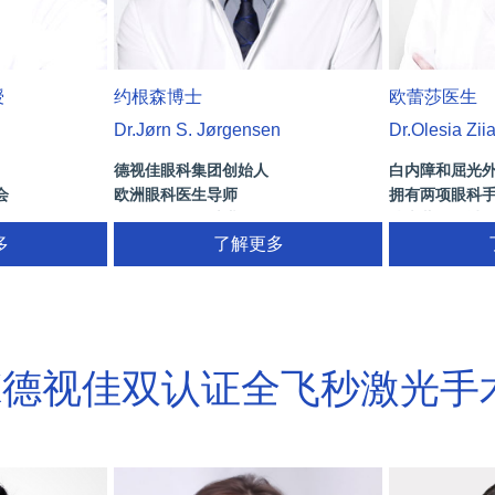
授
约根森博士
欧蕾莎医生
Dr.Jørn S. Jørgensen
Dr.Olesia Zii
德视佳眼科集团创始人
白内障和屈光
会
欧洲眼科医生导师
拥有两项眼科
)
拥有35年眼科从业经历
技术蔡司研讨会
术/葡萄膜炎/斜
多
了解更多
网膜病
X德视佳双认证全飞秒激光手