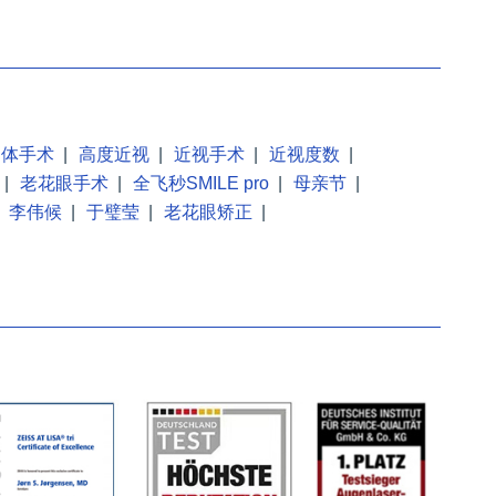
晶体手术
|
高度近视
|
近视手术
|
近视度数
|
|
老花眼手术
|
全飞秒SMILE pro
|
母亲节
|
李伟候
|
于璧莹
|
老花眼矫正
|