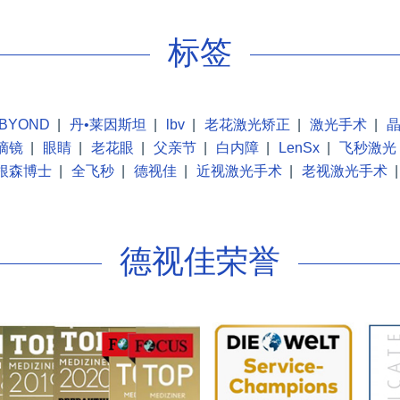
标签
BYOND
|
丹•莱因斯坦
|
lbv
|
老花激光矫正
|
激光手术
|
摘镜
|
眼睛
|
老花眼
|
父亲节
|
白内障
|
LenSx
|
飞秒激光
根森博士
|
全飞秒
|
德视佳
|
近视激光手术
|
老视激光手术
|
德视佳荣誉