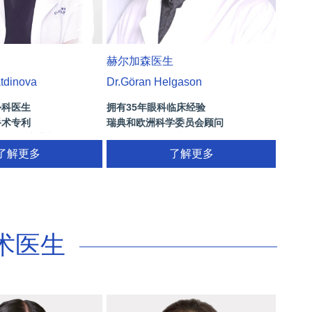
赫尔加森医生
atdinova
Dr.Göran Helgason
外科医生
拥有35年眼科临床经验
手术专利
瑞典和欧洲科学委员会顾问
“优异演讲者”
国际眼科组织的成员
了解更多
多焦点晶体，ICL晶体植入(手术高度近
了解更多
视)，激光和白内障手术的医生经验
术医生