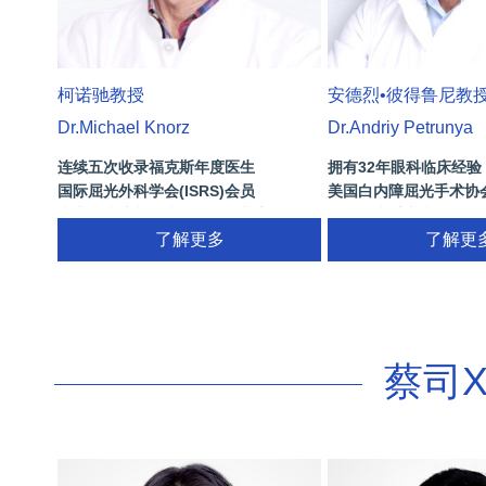
柯诺驰教授
安德烈•彼得鲁尼教
Dr.Michael Knorz
Dr.Andriy Petrunya
连续五次收录福克斯年度医生
拥有32年眼科临床经验
国际屈光外科学会(ISRS)会员
美国白内障屈光手术协
南非白内障与屈光外科学会基辛格纪念
国际屈光手术协会(ISRS
奖
了解更多
26项发明专利[青光眼手
了解更
视/黄斑变性/结膜炎/视
蔡司