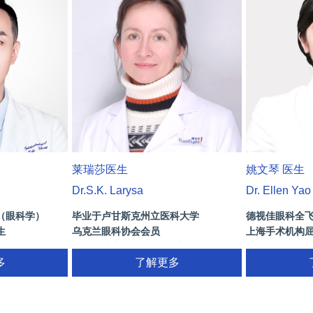
莱瑞莎医生
姚文琴 医生
Dr.S.K. Larysa
Dr. Ellen Yao
（眼科学）
毕业于卢甘斯克州立医科大学
德视佳眼科全
生
乌克兰眼科协会会员
上海手术机构
曾参与瑞士SOE AAO会议
多
视网膜诊断，屈光手术方案制定(包含：
了解更多
近视，散光，白内障，老花)，Yag手术
等...