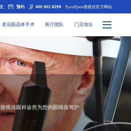
文
预约
400 901 8299
EuroEyes德视佳官方网站
老花眼晶体手术
医疗团队
门店地址
。德视佳眼科诊所为您的眼睛保驾护