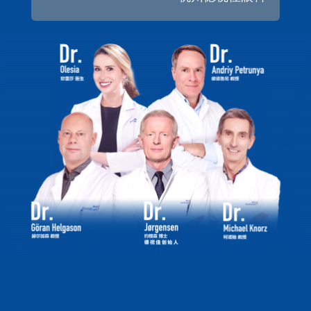
哪家医院能做老花眼
三焦晶体置换术
？
当代社会，智能手机的过度使用导致老花眼提前到来
的趋势。几十年前，人要过了50岁之后才开始眼睛老花，
而现在不少四十出头的中年人已经感到看书看手机很吃力
了，需要把物体移远一些，或者摘掉近视镜才能看清楚。
解决老花，就要从解决模糊的自然晶状体入手，方法
就是用三焦晶体替换自然晶体。手术过程是这样的：先在
角膜的位置切开一个2毫米的小口，随后采用超声液化技术
将老化的自然晶体吸出，再植入三焦人工晶体就可以了。
三焦晶体指的是这枚人工晶体包含了远、中、近距离
的三个焦点。换上这枚人工晶体后，不管远近，都能看得
很清楚。当然，选择哪一款晶体，直接决定术后的视觉感
受。
杭州老花眼患者去哪做手术