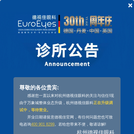
×
在线预约
杭州老花眼
矫正老花眼的三焦点手术，杭州哪家
医院能做？
尊敬的各位贵宾:
矫正老花眼
三焦点手术
感谢您一直以来对杭州德视佳眼科的关注与信任!现
由于万象城整体业态升级，杭州德视佳眼科
正在升级调
矫正老花眼的三焦点手术，杭州哪家医院能做?
熬
试中，等待营业。
夜、加班、奔波劳碌，繁忙的节奏已是现代人的生活常
开业日期请留意德视佳官网，有任何问题您也可致
态，用眼负担急剧增加，让老花眼提前到来，如果得了老
电咨询
400 901 8299
。若给您带来不便，敬请谅解!
花眼，该如何矫正?是选择老花镜还是
老花眼手术
?在杭州
杭州德视佳眼科