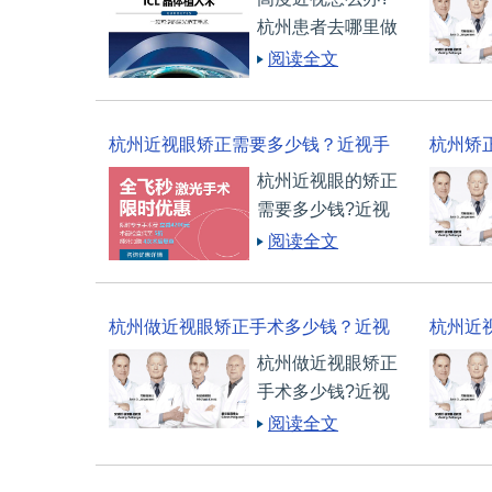
高度近视矫正手术？
法可以
杭州患者去哪里做
高度近视矫正手
阅读全文
术? 高度近视是指
近视度数超过600
度及以上，如果不
杭州近视眼矫正需要多少钱？近视手
杭州矫
想戴近视框架眼镜
杭州近视眼的矫正
术该怎么选？
手术有
或隐形眼镜，该做
需要多少钱?近视
什么手术好呢? 通
手术该怎么选? 在
阅读全文
常我们比较熟悉的
杭州做一台近视矫
激光矫正
正手术需要多少
钱?首先，不同的
杭州做近视眼矫正手术多少钱？近视
杭州近
手术费用自然不
杭州做近视眼矫正
多少度可以做手术？
体？多
同。其次不同的眼
手术多少钱?近视
科医院和机构收费
多少度可以做手
阅读全文
也不相同。另外，
术?近视眼手术发
还要看手术
展至今，有很多种