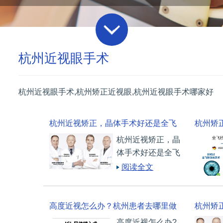
杭州近视眼手术
杭州近视眼手术,杭州矫正近视眼,杭州近视眼手术哪家好
杭州近视矫正，晶体手术好还是全飞
杭州矫
杭州近视矫正，晶
秒激光手术好？
飞秒激
体手术好还是全飞
秒激光好?越来越
阅读全文
多近视的年轻人通
过摘镜来改变自己
的形象，提升自己
高度近视怎么办？杭州患者去哪里做
杭州矫
的颜值气质。
高度近视怎么办?