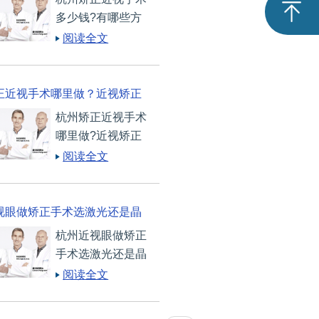
矫正近视？
眼好的方法有哪
多少钱?有哪些方
些？
法可以矫正近视?
阅读全文
如果你是杭州的近
视患者，想通过手
术来摘掉近视镜，
正近视手术哪里做？近视矫正
可以考虑来德视佳
杭州矫正近视手术
什么风险？
眼科咨询。这家德
哪里做?近视矫正
国眼科机构自从
手术有什么风险?
阅读全文
1993年在德国汉堡
有些近视患者担心
成立以来
矫正手术是否会带
来危害，这种谨慎
视眼做矫正手术选激光还是晶
的态度没有问题。
杭州近视眼做矫正
少钱？
手术选激光还是晶
体?多少钱? 如果
阅读全文
你是身在杭州的近
视眼患者，想通过