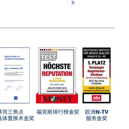
做手术来矫正近
视，可以考虑去一
趟江干区富春路
701号万象城一楼
S187的德视佳眼
科进行术前检查