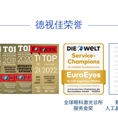
矫正方法，如果按
照矫正方式分类，
主要就是激光手术
德视佳荣誉
和人工晶体植入手
术。