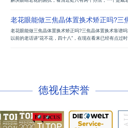
解决眼睛老花的困扰，看清近处只有两个办法，一个是戴
老花眼能做三焦晶体置换术矫正吗?三
老花眼能做三焦晶体置换术矫正吗?三焦晶体置换术靠谱吗
以前的老话讲“花不花，四十八”，在现在看来已经有点过时
德视佳荣誉