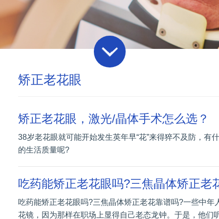
矫正老花眼
矫正老花眼，激光/晶体手术怎么选？
38岁老花眼就可能开始发生英年早“花”来得猝不及防，有
的生活质量呢?
吃药能矫正老花眼吗?三焦晶体矫正老
吃药能矫正老花眼吗?三焦晶体矫正老花靠谱吗?一些中年
花镜，因为那样在职场上显得自己老态龙钟。于是，他们