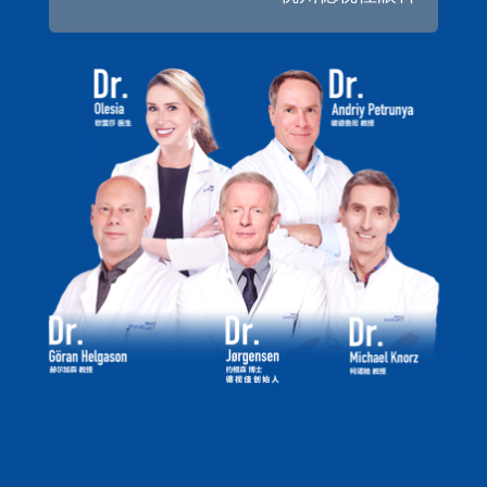
人群。但是很多人都不清楚白内障的具体症状，往往已经
得了早期的白内障，还以为只是用眼过度。那么白内障有
什么症状?在杭州白内障怎么矫正好?
白内障初期的症状主要有以下几点：
一、视物模糊。白内障患者视物逐渐模糊，有时会觉
得光线周围出现光圈以及物体的颜色不够明亮。若是在夜
间开车的话，会觉得对面过来的汽车车头灯太刺眼而感不
适或烦躁。
二、单眼多视。在白内障的初期阶段，晶状体部分混
浊、部分透明，这时候光线通过晶状体透射到视网膜上，
物像会产生双影或多影。
三、色觉异常。白内障初期，由于晶状体吸收水分多
而肿胀，其上皮细胞隙增大而填有微粒水滴，光线透过它
时会发生折射而呈现彩色晕光，俗称虹视。