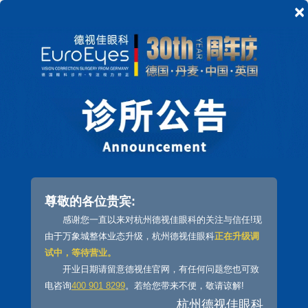
×
在线预约
杭州白内障
白内障有什么症状？在杭州白内障怎
么矫正好？
尊敬的各位贵宾:
白内障
感谢您一直以来对杭州德视佳眼科的关注与信任!现
由于万象城整体业态升级，杭州德视佳眼科
正在升级调
因为老化、免疫与代谢异常，外伤、中毒、辐射各种
试中，等待营业。
原因导致晶状体蛋白质变性而发生混浊的这种疾病称作白
开业日期请留意德视佳官网，有任何问题您也可致
内障。这个时候光线被混浊的晶状体阻扰，没有办法透射
电咨询
400 901 8299
。若给您带来不便，敬请谅解!
到视网膜，导致看东西模糊。这种疾病多见于四十岁以上
杭州德视佳眼科