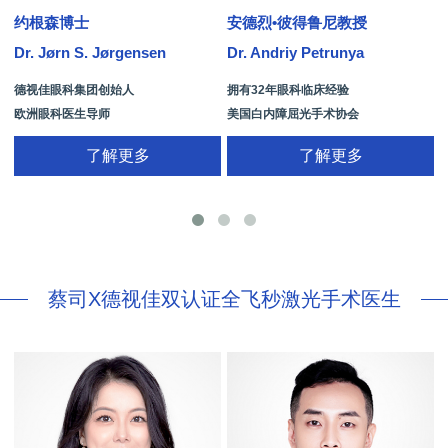
约根森博士
安德烈•彼得鲁尼教授
Dr. Jørn S. Jørgensen
Dr. Andriy Petrunya
D
德视佳眼科集团创始人
拥有32年眼科临床经验
欧洲眼科医生导师
美国白内障屈光手术协会
拥有35年眼科从业经历
国际屈光手术协会(ISRS)
了解更多
了解更多
26项发明专利[青光眼手术/葡萄膜炎/斜
视/黄斑变性/结膜炎/视网膜病
蔡司X德视佳双认证全飞秒激光手术医生