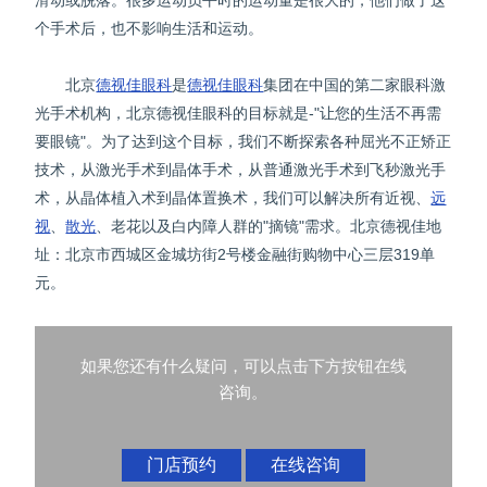
滑动或脱落。很多运动员平时的运动量是很大的，他们做了这
个手术后，也不影响生活和运动。
北京
德视佳眼科
是
德视佳眼科
集团在中国的第二家眼科激
光手术机构，北京德视佳眼科的目标就是-"让您的生活不再需
要眼镜"。为了达到这个目标，我们不断探索各种屈光不正矫正
技术，从激光手术到晶体手术，从普通激光手术到飞秒激光手
术，从晶体植入术到晶体置换术，我们可以解决所有近视、
远
视
、
散光
、老花以及白内障人群的"摘镜"需求。北京德视佳地
址：北京市西城区金城坊街2号楼金融街购物中心三层319单
元。
如果您还有什么疑问，可以点击下方按钮在线
咨询。
门店预约
在线咨询