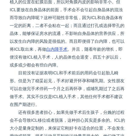
植入的位置在虹膜后面，所以对角膜内皮的影响非常小。但
ICL要放在自身晶体的前面，手术会不会引起自身晶体的混浊
而导致白内障呢？这种可能性非常低，因为ICL和自身晶体有
一定的距离，二者不会粘在一起；而且通过打孔或选择带孔的
晶体，能够保证房水的流通，不影响自身晶体的营养供应，所
以发生白内障的风险是很低的。而且即便得了白内障，也可以
将ICL取出来，再做
白内障手术
。并且，随着年龄的增长，即
便没有做ICL植入手术，人的晶体也会退变，四五十岁以后，
或多或少都会有些白内障。
目前没有证据表明ICL和手术前后的用药会引起胎儿畸
形。但是为了稳妥起见，手术好避开怀孕和哺乳期。女性朋友
可以在做完手术停药一个月之后再怀孕，或哺乳期过了之后再
做手术。其实不仅仅是ICL植入手术，其他任何手术都不建议
在围产期进行。
还有很多患者担心，如果先做手术后生孩子，分娩的过程
会不会导致ICL移位或者脱落，这种担心其实是多余的。ICL的
大小是量身定制的，来保证它刚好卡在适合的位置，不会发生