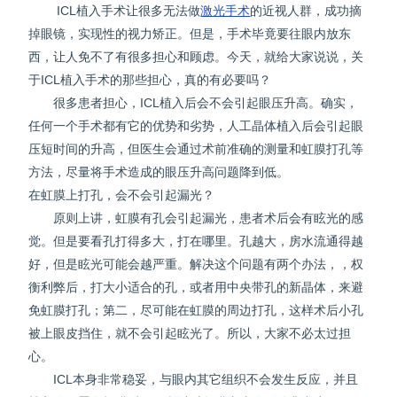
ICL植入手术让很多无法做
激光手术
的近视人群，成功摘
掉眼镜，实现性的视力矫正。但是，手术毕竟要往眼内放东
西，让人免不了有很多担心和顾虑。今天，就给大家说说，关
于ICL植入手术的那些担心，真的有必要吗？
很多患者担心，ICL植入后会不会引起眼压升高。确实，
任何一个手术都有它的优势和劣势，人工晶体植入后会引起眼
压短时间的升高，但医生会通过术前准确的测量和虹膜打孔等
方法，尽量将手术造成的眼压升高问题降到低。
在虹膜上打孔，会不会引起漏光？
原则上讲，虹膜有孔会引起漏光，患者术后会有眩光的感
觉。但是要看孔打得多大，打在哪里。孔越大，房水流通得越
好，但是眩光可能会越严重。解决这个问题有两个办法，，权
衡利弊后，打大小适合的孔，或者用中央带孔的新晶体，来避
免虹膜打孔；第二，尽可能在虹膜的周边打孔，这样术后小孔
被上眼皮挡住，就不会引起眩光了。所以，大家不必太过担
心。
ICL本身非常稳妥，与眼内其它组织不会发生反应，并且