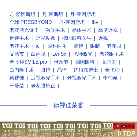
丹·爱因斯坦
|
丹·因斯坦
|
丹·莱因斯坦
|
全球 PRESBYOND
|
丹•莱因斯坦
|
lbv
|
老花激光矫正
|
激光手术
|
晶体手术
|
高度近视
|
近视手术
|
近视度数
|
德国眼科医生
|
近视
|
老花手术
|
icl
|
眼科医生
|
摘镜
|
眼睛
|
老花眼
|
父亲节
|
白内障
|
LenSx
|
飞秒激光
|
老花眼手术
|
全飞秒SMILE pro
|
母亲节
|
德国眼科
|
高尔夫
|
白内障手术
|
眼镜
|
晶体
|
约根森博士
|
全飞秒
|
德视佳
|
近视激光手术
|
老视激光手术
|
李伟候
|
于璧莹
|
老花眼矫正
|
德视佳荣誉