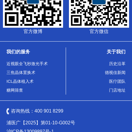
官方微博
官方微信
我们的服务
关于我们
近视眼全飞秒激光手术
历史沿革
三焦晶体置换术
德视佳新闻
ICL晶体植入术
医疗团队
糖网筛查
门店地址
咨询热线：
400 901 8299
浦医广【2025】第01-10-G002号
沪ICP备13009897号-1