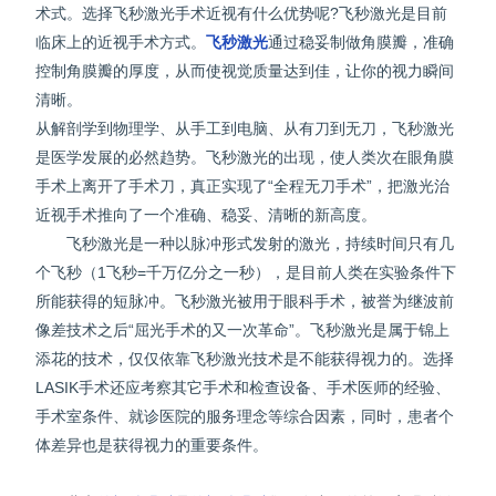
术式。选择飞秒激光手术近视有什么优势呢?飞秒激光是目前
临床上的近视手术方式。
飞秒激光
通过稳妥制做角膜瓣，准确
控制角膜瓣的厚度，从而使视觉质量达到佳，让你的视力瞬间
清晰。
从解剖学到物理学、从手工到电脑、从有刀到无刀，飞秒激光
是医学发展的必然趋势。飞秒激光的出现，使人类次在眼角膜
手术上离开了手术刀，真正实现了“全程无刀手术”，把激光治
近视手术推向了一个准确、稳妥、清晰的新高度。
飞秒激光是一种以脉冲形式发射的激光，持续时间只有几
个飞秒（1飞秒=千万亿分之一秒），是目前人类在实验条件下
所能获得的短脉冲。飞秒激光被用于眼科手术，被誉为继波前
像差技术之后“屈光手术的又一次革命”。飞秒激光是属于锦上
添花的技术，仅仅依靠飞秒激光技术是不能获得视力的。选择
LASIK手术还应考察其它手术和检查设备、手术医师的经验、
手术室条件、就诊医院的服务理念等综合因素，同时，患者个
体差异也是获得视力的重要条件。