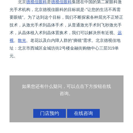
北京
德视佳眼科
是
德视佳眼科
集团在中国的第二家眼科激
光手术机构，北京德视佳眼科的目标就是-"让您的生活不再需
要眼镜"。为了达到这个目标，我们不断探索各种屈光不正矫正
技术，从激光手术到晶体手术，从普通激光手术到飞秒激光手
术，从晶体植入术到晶体置换术，我们可以解决所有近视、
远
视
、
散光
、老花以及白内障人群的"摘镜"需求。北京德视佳地
址：北京市西城区金城坊街2号楼金融街购物中心三层319单
元。
如果您还有什么疑问，可以点击下方按钮在线
咨询。
门店预约
在线咨询