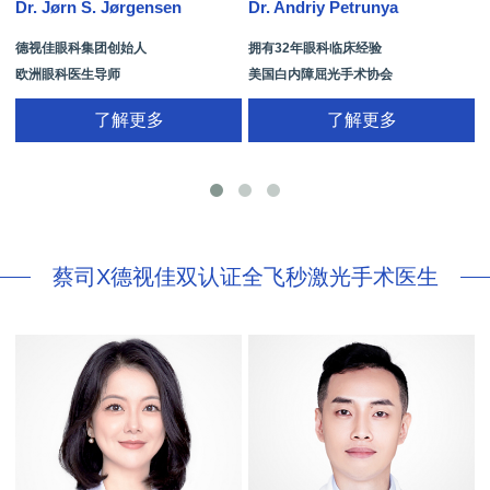
Dr. Jørn S. Jørgensen
Dr. Andriy Petrunya
D
德视佳眼科集团创始人
拥有32年眼科临床经验
欧洲眼科医生导师
美国白内障屈光手术协会
拥有35年眼科从业经历
国际屈光手术协会(ISRS)
了解更多
了解更多
26项发明专利[青光眼手术/葡萄膜炎/斜
视/黄斑变性/结膜炎/视网膜病
蔡司X德视佳双认证全飞秒激光手术医生