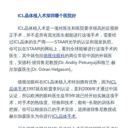
ICL晶体植入术深圳哪个医院好
ICL晶体植入术是一项对医生和医院要求很高的近视矫
正手术，并不是所有屈光医生都能进行这项手术，需要经
过ICL晶体的生产商——STAAR光学的认证和颁发执照。
你可以在STAAR的网站上，看到全球能够进行这项手术的
医生，其中就包括
德视佳眼科
的两位常驻中国的外籍医
生，安德利·彼得鲁尼教授(Dr. Andriy Petrunya)和格兰·赫
尔加森医生(Dr. Göran Helgason)。
德视佳眼科在ICL晶体植入术特别拥有优势，因为
ICL
晶体手术
1997就在欧盟拿到认证，直到2006年才通过中国
认证，所以欧洲的眼科医生提早9年就已经开始实施这项手
术，对手术的熟练度、经验和技术，都有~长期的训练和
把握。你可以根据自己的手术安排，选择彼得鲁尼教授或
赫尔加森医生为你进行
ICL晶体手术
。