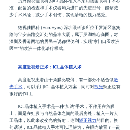
另外德视佳眼科的ICL晶体植入术采用德国眼科手术标
准，配备的检查和手术仪器均为进口的先进型号，能够减
少手术风险，减少手术创伤，实现清晰的视力感受。
德视佳眼科 (EuroEyes) 深圳眼科诊所位于罗湖区嘉宾
路与宝安南路交汇处的鼎丰大厦，属于罗湖核心商圈，对
深圳及香港两地的居民来说都很便利，实现"家门口看欧洲
医生"的欧洲一体化诊疗模式。
高度近视矫正术：ICL晶体植入术
高度近视患者由于角膜比较薄，有一部分不适合做
激
光手术
，可以采用ICL晶体植入方案，同时对
散光
矫正也有
很好的作用。
ICL晶体植入手术是一种“加法”手术，不作用在角膜
上，而是在虹膜与自然晶体之间的眼后房处，植入一片人
工晶体，以此来改变光的折射，达到
矫正视力
的目的。换
句话说，ICL晶体植入手术可以理解为，在眼内放置了一副