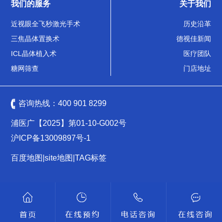
我们的服务
关于我们
近视眼全飞秒激光手术
历史沿革
三焦晶体置换术
德视佳新闻
ICL晶体植入术
医疗团队
糖网筛查
门店地址
咨询热线：
400 901 8299
浦医广【2025】第01-10-G002号
沪ICP备13009897号-1
百度地图
|
site地图
|
TAG标签
沪公网安备 31011502009461号