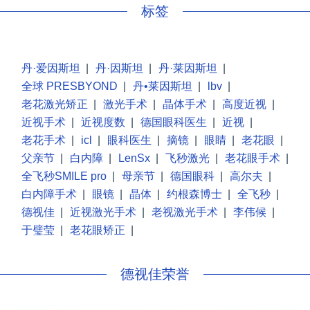
标签
丹·爱因斯坦
|
丹·因斯坦
|
丹·莱因斯坦
|
全球 PRESBYOND
|
丹•莱因斯坦
|
lbv
|
老花激光矫正
|
激光手术
|
晶体手术
|
高度近视
|
近视手术
|
近视度数
|
德国眼科医生
|
近视
|
老花手术
|
icl
|
眼科医生
|
摘镜
|
眼睛
|
老花眼
|
父亲节
|
白内障
|
LenSx
|
飞秒激光
|
老花眼手术
|
全飞秒SMILE pro
|
母亲节
|
德国眼科
|
高尔夫
|
白内障手术
|
眼镜
|
晶体
|
约根森博士
|
全飞秒
|
德视佳
|
近视激光手术
|
老视激光手术
|
李伟候
|
于璧莹
|
老花眼矫正
|
德视佳荣誉