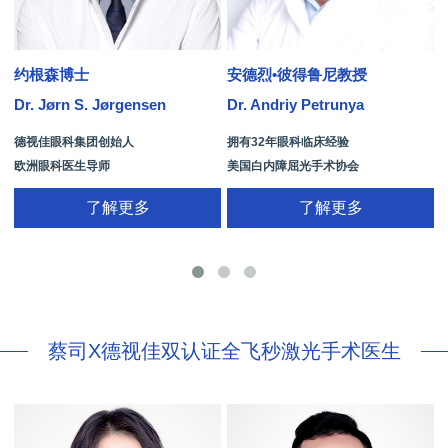
约根森博士
安德烈•彼得鲁尼教授
Dr. Jørn S. Jørgensen
Dr. Andriy Petrunya
D
德视佳眼科集团创始人
拥有32年眼科临床经验
欧洲眼科医生导师
美国白内障屈光手术协会
拥有35年眼科从业经历
国际屈光手术协会(ISRS)
了解更多
了解更多
26项发明专利[青光眼手术/葡萄膜炎/斜
视/黄斑变性/结膜炎/视网膜病
蔡司X德视佳双认证全飞秒激光手术医生