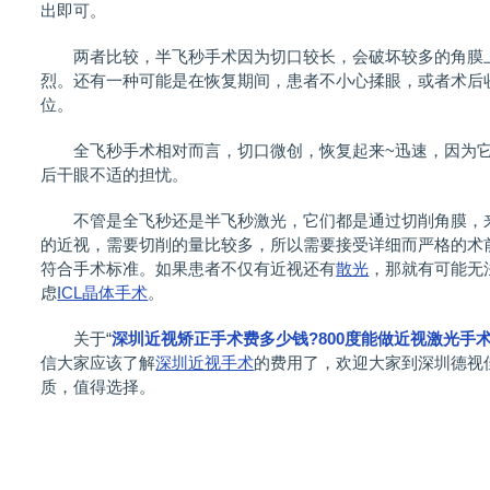
出即可。
两者比较，半飞秒手术因为切口较长，会破坏较多的角膜上
烈。还有一种可能是在恢复期间，患者不小心揉眼，或者术后
位。
全飞秒手术相对而言，切口微创，恢复起来~迅速，因为它
后干眼不适的担忧。
不管是全飞秒还是半飞秒激光，它们都是通过切削角膜，来实
的近视，需要切削的量比较多，所以需要接受详细而严格的术
符合手术标准。如果患者不仅有近视还有
散光
，那就有可能无
虑
ICL晶体手术
。
关于“
深圳近视矫正手术费多少钱?800度能做近视激光手术
信大家应该了解
深圳近视手术
的费用了，欢迎大家到深圳德视
质，值得选择。