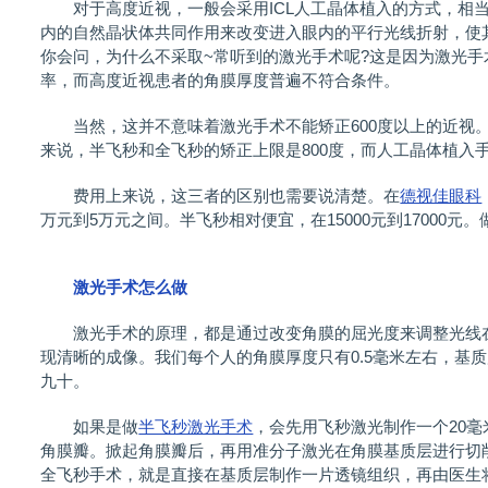
对于高度近视，一般会采用ICL人工晶体植入的方式，相当
内的自然晶状体共同作用来改变进入眼内的平行光线折射，使
你会问，为什么不采取~常听到的激光手术呢?这是因为激光
率，而高度近视患者的角膜厚度普遍不符合条件。
当然，这并不意味着激光手术不能矫正600度以上的近视
来说，半飞秒和全飞秒的矫正上限是800度，而人工晶体植入手
费用上来说，这三者的区别也需要说清楚。在
德视佳眼科
万元到5万元之间。半飞秒相对便宜，在15000元到17000元。
激光手术怎么做
激光手术的原理，都是通过改变角膜的屈光度来调整光线在
现清晰的成像。我们每个人的角膜厚度只有0.5毫米左右，基
九十。
如果是做
半飞秒激光手术
，会先用飞秒激光制作一个20
角膜瓣。掀起角膜瓣后，再用准分子激光在角膜基质层进行切
全飞秒手术，就是直接在基质层制作一片透镜组织，再由医生