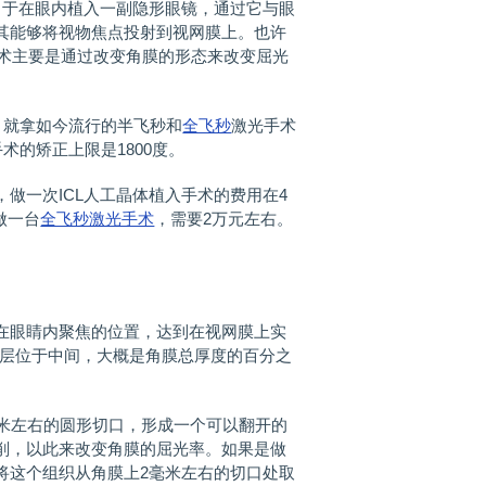
于在眼内植入一副隐形眼镜，通过它与眼
其能够将视物焦点投射到视网膜上。也许
手术主要是通过改变角膜的形态来改变屈光
。就拿如今流行的半飞秒和
全飞秒
激光手术
术的矫正上限是1800度。
，做一次ICL人工晶体植入手术的费用在4
做一台
全飞秒激光手术
，需要2万元左右。
眼睛内聚焦的位置，达到在视网膜上实
质层位于中间，大概是角膜总厚度的百分之
毫米左右的圆形切口，形成一个可以翻开的
削，以此来改变角膜的屈光率。如果是做
将这个组织从角膜上2毫米左右的切口处取