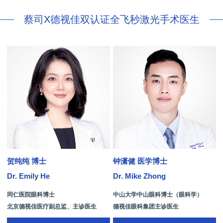
蔡司X德视佳双认证全飞秒激光手术医生
贺纯纯 博士
钟潇健 医学博士
Dr. Emily He
Dr. Mike Zhong
D
同仁医院眼科博士
中山大学中山眼科博士（眼科学）
北京德视佳医疗副总监、主诊医生
德视佳眼科集团主诊医生