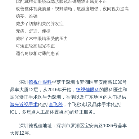
比配戴框架眼镜或隐形眼镜准确地矫正屈光不正
改善整体视觉质量：视野清晰，敏感度增强，夜间视力提高
稳妥、准确
减少了切割相关的并发症
无痛、舒适、便捷
减轻了术中眼睛承受的压力
可矫正较高屈光不正
适合角膜相对薄的患者
深圳
德视佳眼科
坐落于深圳市罗湖区宝安南路1036号
鼎丰大厦12层，从2016年开始，
德视佳眼科
的眼科医生和
屈光矫正手术医生为深圳，香港以及广东地区的人们提供
激光近视手术
(包括
全飞秒
，半飞秒)以及晶体手术(包括
ICL，多焦点人工晶体置换术)的矫正服务。
深圳德视佳地址：深圳市罗湖区宝安南路1036号鼎丰
大厦12层。