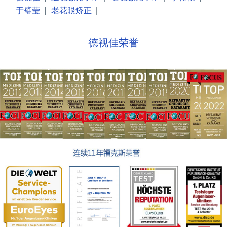
于璧莹
|
老花眼矫正
|
德视佳荣誉