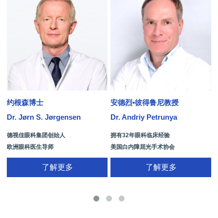
约根森博士
安德烈•彼得鲁尼教授
Dr. Jørn S. Jørgensen
Dr. Andriy Petrunya
D
德视佳眼科集团创始人
拥有32年眼科临床经验
欧洲眼科医生导师
美国白内障屈光手术协会
拥有35年眼科从业经历
国际屈光手术协会(ISRS)
了解更多
了解更多
26项发明专利[青光眼手术/葡萄膜炎/斜
视/黄斑变性/结膜炎/视网膜病