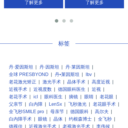
了解更多
了解更多
手
标签
丹·爱因斯坦
|
丹·因斯坦
|
丹·莱因斯坦
|
全球 PRESBYOND
|
丹•莱因斯坦
|
lbv
|
老花激光矫正
|
激光手术
|
晶体手术
|
高度近视
|
近视手术
|
近视度数
|
德国眼科医生
|
近视
|
老花手术
|
icl
|
眼科医生
|
摘镜
|
眼睛
|
老花眼
|
父亲节
|
白内障
|
LenSx
|
飞秒激光
|
老花眼手术
|
全飞秒SMILE pro
|
母亲节
|
德国眼科
|
高尔夫
|
白内障手术
|
眼镜
|
晶体
|
约根森博士
|
全飞秒
|
德视佳
|
近视激光手术
|
老视激光手术
|
李伟候
|