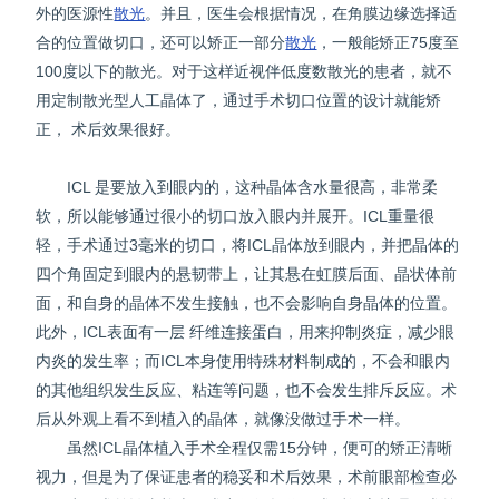
外的医源性
散光
。并且，医生会根据情况，在角膜边缘选择适
合的位置做切口，还可以矫正一部分
散光
，一般能矫正75度至
100度以下的散光。对于这样近视伴低度数散光的患者，就不
用定制散光型人工晶体了，通过手术切口位置的设计就能矫
正， 术后效果很好。
ICL 是要放入到眼内的，这种晶体含水量很高，非常柔
软，所以能够通过很小的切口放入眼内并展开。ICL重量很
轻，手术通过3毫米的切口，将ICL晶体放到眼内，并把晶体的
四个角固定到眼内的悬韧带上，让其悬在虹膜后面、晶状体前
面，和自身的晶体不发生接触，也不会影响自身晶体的位置。
此外，ICL表面有一层 纤维连接蛋白，用来抑制炎症，减少眼
内炎的发生率；而ICL本身使用特殊材料制成的，不会和眼内
的其他组织发生反应、粘连等问题，也不会发生排斥反应。术
后从外观上看不到植入的晶体，就像没做过手术一样。
虽然ICL晶体植入手术全程仅需15分钟，便可的矫正清晰
视力，但是为了保证患者的稳妥和术后效果，术前眼部检查必