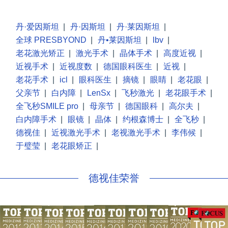
丹·爱因斯坦
|
丹·因斯坦
|
丹·莱因斯坦
|
全球 PRESBYOND
|
丹•莱因斯坦
|
lbv
|
老花激光矫正
|
激光手术
|
晶体手术
|
高度近视
|
近视手术
|
近视度数
|
德国眼科医生
|
近视
|
老花手术
|
icl
|
眼科医生
|
摘镜
|
眼睛
|
老花眼
|
父亲节
|
白内障
|
LenSx
|
飞秒激光
|
老花眼手术
|
全飞秒SMILE pro
|
母亲节
|
德国眼科
|
高尔夫
|
白内障手术
|
眼镜
|
晶体
|
约根森博士
|
全飞秒
|
德视佳
|
近视激光手术
|
老视激光手术
|
李伟候
|
于璧莹
|
老花眼矫正
|
德视佳荣誉