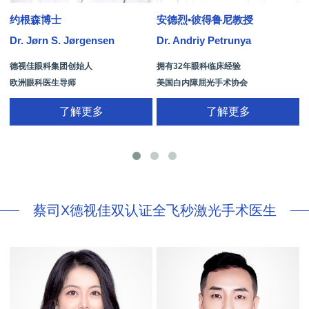
约根森博士
安德烈•彼得鲁尼教授
Dr. Jørn S. Jørgensen
Dr. Andriy Petrunya
D
德视佳眼科集团创始人
拥有32年眼科临床经验
欧洲眼科医生导师
美国白内障屈光手术协会
拥有35年眼科从业经历
国际屈光手术协会(ISRS)
了解更多
了解更多
26项发明专利[青光眼手术/葡萄膜炎/斜
视/黄斑变性/结膜炎/视网膜病
蔡司X德视佳双认证全飞秒激光手术医生