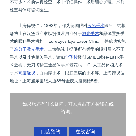
不可少：术前认真检查、术中仔细操作、术后细心护理。术前
检查具体可咨询医生。
上海德视佳：1992年，作为德国眼科
激光手术
医生，约根
森博士在汉堡成立家以提供常用准分子
激光手术
和晶体置换手
术的眼科手术机构---EuroEyes Eye Laser Clinic， 并成功实施
了
准分子激光手术
。上海德视佳提供所有类型的眼科屈光不正
手术以及其他相关手术。诸如
全飞秒
微创SMILE或ee-Lasik手
术近视，无刀飞秒三焦晶体手术老花眼，ICL人工晶体植入术
手术
高度近视
，白内障手术，眼底疾病的手术等。上海德视佳
地址：上海浦东世纪大道88号金茂大厦裙楼5楼。
如果您还有什么疑问，可以点击下方按钮在线
咨询。
门店预约
在线咨询