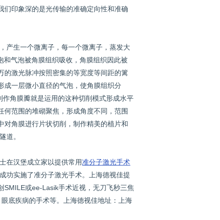
我们印象深的是光传输的准确定向性和准确
，产生一个微离子，每一个微离子，蒸发大
水泡和气泡被角膜组织吸收，角膜组织因此被
万的激光脉冲按照密集的等宽度等间距的篱
形成一层微小直径的气泡，使角膜组织分
中制作角膜瓣就是运用的这种切削模式形成水平
任何范围的堆砌聚焦，形成角度不同，范围
术中对角膜进行片状切削，制作精美的植片和
作隧道。
士在汉堡成立家以提供常用
准分子激光手术
inic， 并成功实施了准分子激光手术。上海德视佳提
创SMILE或ee-Lasik手术近视，无刀飞秒三焦
，眼底疾病的手术等。上海德视佳地址：上海