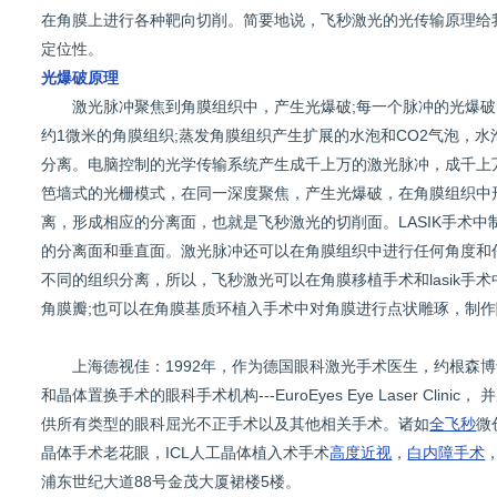
在角膜上进行各种靶向切削。简要地说，飞秒激光的光传输原理给
定位性。
光爆破原理
激光脉冲聚焦到角膜组织中，产生光爆破;每一个脉冲的光爆破
约1微米的角膜组织;蒸发角膜组织产生扩展的水泡和CO2气泡，
分离。电脑控制的光学传输系统产生成千上万的激光脉冲，成千上
笆墙式的光栅模式，在同一深度聚焦，产生光爆破，在角膜组织中
离，形成相应的分离面，也就是飞秒激光的切削面。LASIK手术
的分离面和垂直面。激光脉冲还可以在角膜组织中进行任何角度和
不同的组织分离，所以，飞秒激光可以在角膜移植手术和lasik手
角膜瓣;也可以在角膜基质环植入手术中对角膜进行点状雕琢，制
上海德视佳：1992年，作为德国眼科激光手术医生，约根森博
和晶体置换手术的眼科手术机构---EuroEyes Eye Laser Cl
供所有类型的眼科屈光不正手术以及其他相关手术。诸如
全飞秒
微
晶体手术老花眼，ICL人工晶体植入术手术
高度近视
，
白内障手术
浦东世纪大道88号金茂大厦裙楼5楼。