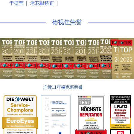
于璧莹
|
老花眼矫正
|
德视佳荣誉