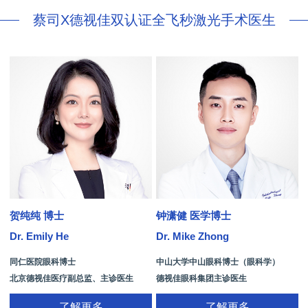
蔡司X德视佳双认证全飞秒激光手术医生
贺纯纯 博士
钟潇健 医学博士
Dr. Emily He
Dr. Mike Zhong
D
同仁医院眼科博士
中山大学中山眼科博士（眼科学）
北京德视佳医疗副总监、主诊医生
德视佳眼科集团主诊医生
了解更多
了解更多