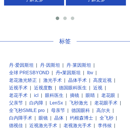
手
标签
丹·爱因斯坦
|
丹·因斯坦
|
丹·莱因斯坦
|
全球 PRESBYOND
|
丹•莱因斯坦
|
lbv
|
老花激光矫正
|
激光手术
|
晶体手术
|
高度近视
|
近视手术
|
近视度数
|
德国眼科医生
|
近视
|
老花手术
|
icl
|
眼科医生
|
摘镜
|
眼睛
|
老花眼
|
父亲节
|
白内障
|
LenSx
|
飞秒激光
|
老花眼手术
|
全飞秒SMILE pro
|
母亲节
|
德国眼科
|
高尔夫
|
白内障手术
|
眼镜
|
晶体
|
约根森博士
|
全飞秒
|
德视佳
|
近视激光手术
|
老视激光手术
|
李伟候
|