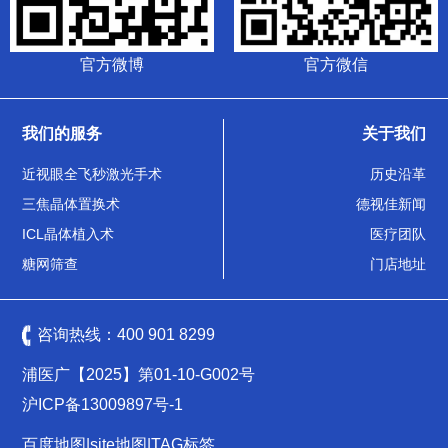
官方微博
官方微信
我们的服务
关于我们
近视眼全飞秒激光手术
历史沿革
三焦晶体置换术
德视佳新闻
ICL晶体植入术
医疗团队
糖网筛查
门店地址
咨询热线：
400 901 8299
浦医广【2025】第01-10-G002号
沪ICP备13009897号-1
百度地图
|
site地图
|
TAG标签