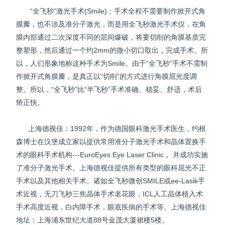
“全飞秒”激光手术(Smile)：手术全程不需要制作掀开式角
膜瓣，也不涉及准分子激光，而是用全飞秒激光手术仪，在角
膜内部通过二次深度不同的层间爆破，将要切削的角膜基质完
整塑形，然后通过一个约2mm的微小切口取出，完成手术。所
以，人们形象地称这种手术为Smile。由于“全飞秒”手术不需制
作掀开式角膜瓣，是真正以“切削”的方式进行角膜屈光度调
整。所以，“全飞秒”比“半飞秒”手术准确、稳妥、舒适，术后
矫正快。
上海德视佳：1992年，作为德国眼科激光手术医生，约根
森博士在汉堡成立家以提供常用准分子激光手术和晶体置换手
术的眼科手术机构---EuroEyes Eye Laser Clinic， 并成功实施
了准分子激光手术。上海德视佳提供所有类型的眼科屈光不正
手术以及其他相关手术。诸如全飞秒微创SMILE或ee-Lasik手
术近视，无刀飞秒三焦晶体手术老花眼，ICL人工晶体植入术
手术高度近视，白内障手术，眼底疾病的手术等。上海德视佳
地址：上海浦东世纪大道88号金茂大厦裙楼5楼。