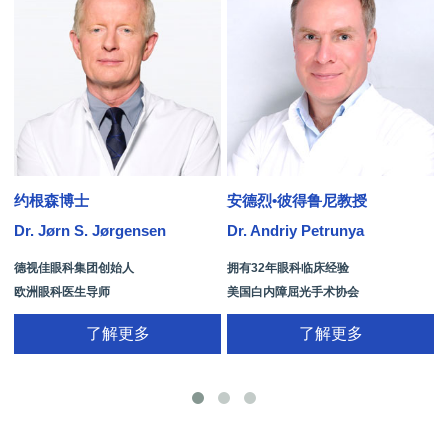
约根森博士
安德烈•彼得鲁尼教授
Dr. Jørn S. Jørgensen
Dr. Andriy Petrunya
D
德视佳眼科集团创始人
拥有32年眼科临床经验
欧洲眼科医生导师
美国白内障屈光手术协会
拥有35年眼科从业经历
国际屈光手术协会(ISRS)
了解更多
了解更多
26项发明专利[青光眼手术/葡萄膜炎/斜
视/黄斑变性/结膜炎/视网膜病