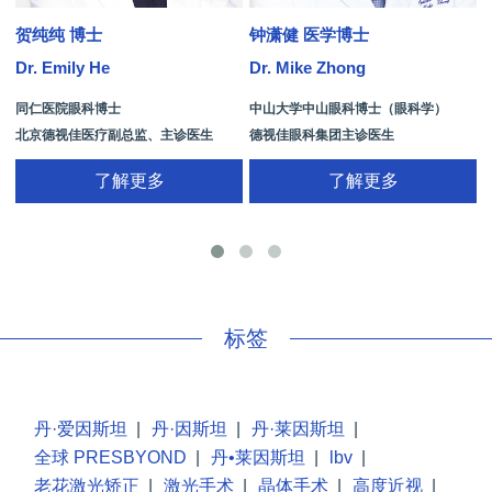
贺纯纯 博士
钟潇健 医学博士
Dr. Emily He
Dr. Mike Zhong
D
同仁医院眼科博士
中山大学中山眼科博士（眼科学）
北京德视佳医疗副总监、主诊医生
德视佳眼科集团主诊医生
了解更多
了解更多
手
标签
丹·爱因斯坦
|
丹·因斯坦
|
丹·莱因斯坦
|
全球 PRESBYOND
|
丹•莱因斯坦
|
lbv
|
老花激光矫正
|
激光手术
|
晶体手术
|
高度近视
|