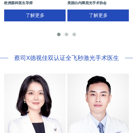
欧洲眼科医生导师
美国白内障屈光手术协会
拥有35年眼科从业经历
国际屈光手术协会(ISRS)
了解更多
了解更多
26项发明专利[青光眼手术/葡萄膜炎/斜
视/黄斑变性/结膜炎/视网膜病
蔡司X德视佳双认证全飞秒激光手术医生