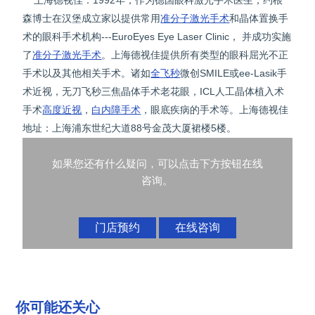
上海德视佳：1992年，作为德国眼科激光手术医生，约根
森博士在汉堡成立家以提供常用
准分子激光手术
和晶体置换手
术的眼科手术机构---EuroEyes Eye Laser Clinic， 并成功实施
了
准分子激光手术
。上海德视佳提供所有类型的眼科屈光不正
手术以及其他相关手术。诸如
全飞秒
微创SMILE或ee-Lasik手
术近视，无刀飞秒三焦晶体手术老花眼，ICL人工晶体植入术
手术
高度近视
，
白内障手术
，眼底疾病的手术等。上海德视佳
地址：上海浦东世纪大道88号金茂大厦裙楼5楼。
如果您还有什么疑问，可以点击下方按钮在线
咨询。
门店预约
在线咨询
你可能还关心