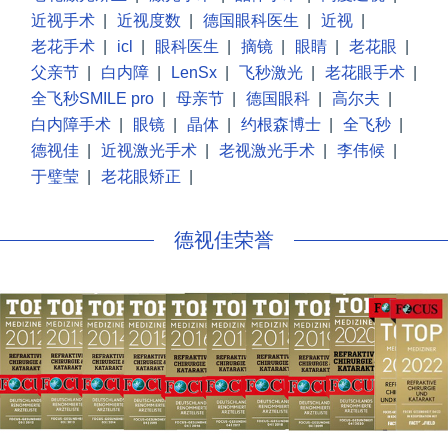
近视手术
|
近视度数
|
德国眼科医生
|
近视
|
老花手术
|
icl
|
眼科医生
|
摘镜
|
眼睛
|
老花眼
|
父亲节
|
白内障
|
LenSx
|
飞秒激光
|
老花眼手术
|
全飞秒SMILE pro
|
母亲节
|
德国眼科
|
高尔夫
|
白内障手术
|
眼镜
|
晶体
|
约根森博士
|
全飞秒
|
德视佳
|
近视激光手术
|
老视激光手术
|
李伟候
|
于璧莹
|
老花眼矫正
|
德视佳荣誉