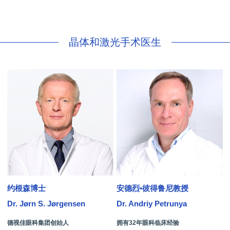
晶体和激光手术医生
约根森博士
安德烈•彼得鲁尼教授
Dr. Jørn S. Jørgensen
Dr. Andriy Petrunya
D
德视佳眼科集团创始人
拥有32年眼科临床经验