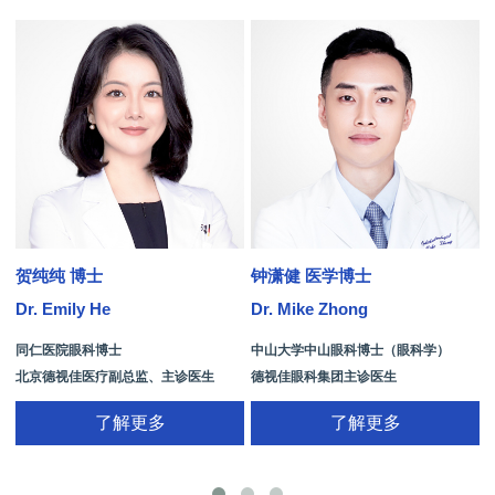
贺纯纯 博士
钟潇健 医学博士
Dr. Emily He
Dr. Mike Zhong
D
同仁医院眼科博士
中山大学中山眼科博士（眼科学）
北京德视佳医疗副总监、主诊医生
德视佳眼科集团主诊医生
了解更多
了解更多
手