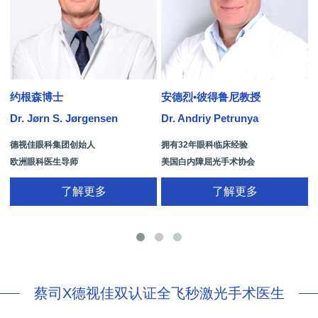
约根森博士
安德烈•彼得鲁尼教授
Dr. Jørn S. Jørgensen
Dr. Andriy Petrunya
D
德视佳眼科集团创始人
拥有32年眼科临床经验
欧洲眼科医生导师
美国白内障屈光手术协会
拥有35年眼科从业经历
国际屈光手术协会(ISRS)
了解更多
了解更多
26项发明专利[青光眼手术/葡萄膜炎/斜
视/黄斑变性/结膜炎/视网膜病
蔡司X德视佳双认证全飞秒激光手术医生