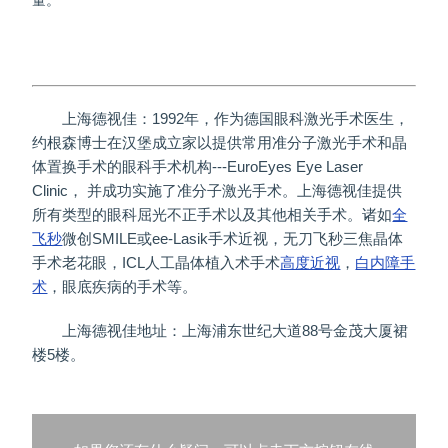
量。
上海德视佳：1992年，作为德国眼科激光手术医生，
约根森博士在汉堡成立家以提供常用准分子激光手术和晶
体置换手术的眼科手术机构---EuroEyes Eye Laser
Clinic， 并成功实施了准分子激光手术。上海德视佳提供
所有类型的眼科屈光不正手术以及其他相关手术。诸如
全
飞秒
微创SMILE或ee-Lasik手术近视，无刀飞秒三焦晶体
手术老花眼，ICL人工晶体植入术手术
高度近视
，
白内障手
术
，眼底疾病的手术等。
上海德视佳地址：上海浦东世纪大道88号金茂大厦裙
楼5楼。