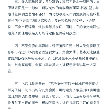
三、嵌入式角膜瓣，复位准确：板层刀是水平切削的，而
眼球表面是一个球体，所以制作的角膜瓣剖面呈“杯盖”型，与
眼球基体的固着性不够好；而飞秒激光制作的角膜瓣与眼球基
体呈“地下井盖”型嵌入式咬合，复位轻松咬合紧密，不会错
位，不会出现碎瓣、纽扣瓣等并发症。同时，它的激光光源也
避免了因使用板层刀可能导致的金属碎屑残留。
四、不受角膜曲率影响，矫正范围广泛：过去受角膜厚度
影响，有近10%的患者因近视太深、角膜太薄，基本无法接受
传统的LASIK等激光手术。而飞秒激光手术不受角膜曲率的影
响，对角膜偏薄、角膜曲率差异大的近视患者来说是一大福
音。
五、术后视觉质量佳：“飞秒激光”可以准确地打开眼部组
织分子链，制作出均匀的角膜瓣，可行避免了板层刀制瓣可能
出现的医源性像差等，避免了雾天、下雨天以及夜晚开车等视
物条件下出现的眩光、模糊等情况，让近视者获得好的视觉质