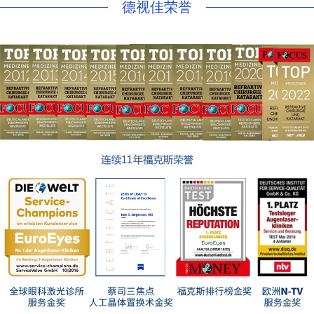
德视佳荣誉