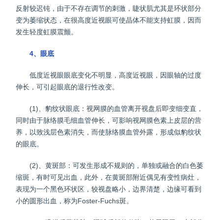
反射较迟钝，由于不存在调节的刺激，睫状肌尤其是环状部分
变为萎缩状态，在很高度近视眼可使晶体不能支持虹膜，因而
发生轻度虹膜震颤。
4、眼底
低度近视眼眼底变化不明显，高度近视眼，因眼轴的过度
伸长，可引起眼底的退行性改变。
(1)、豹纹状眼底：视网膜的血管离开视盘后即变细变直，
同时由于脉络膜毛细血管伸长，可影响视网膜色素上皮层的营
养，以致浅层色素消失，而使脉络膜血管外露，形成似豹纹状
的眼底。
(2)、黄斑部：可发生形成不规则的，单独或融合的白色萎
缩斑，有时可见出血，此外，在黄斑部附近偶见有变性病灶，
表现为一个黑色环状区，较视盘略小，边界清楚，边缘可看到
小的圆形出血，称为Foster-Fuchs斑。