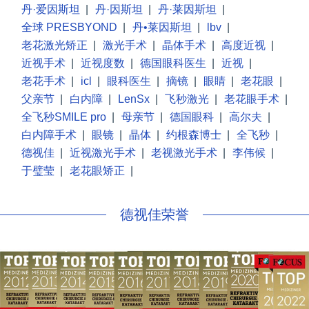
丹·爱因斯坦
|
丹·因斯坦
|
丹·莱因斯坦
|
全球 PRESBYOND
|
丹•莱因斯坦
|
lbv
|
老花激光矫正
|
激光手术
|
晶体手术
|
高度近视
|
近视手术
|
近视度数
|
德国眼科医生
|
近视
|
老花手术
|
icl
|
眼科医生
|
摘镜
|
眼睛
|
老花眼
|
父亲节
|
白内障
|
LenSx
|
飞秒激光
|
老花眼手术
|
全飞秒SMILE pro
|
母亲节
|
德国眼科
|
高尔夫
|
白内障手术
|
眼镜
|
晶体
|
约根森博士
|
全飞秒
|
德视佳
|
近视激光手术
|
老视激光手术
|
李伟候
|
于璧莹
|
老花眼矫正
|
德视佳荣誉