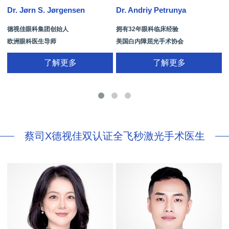
Dr. Jørn S. Jørgensen
Dr. Andriy Petrunya
D
德视佳眼科集团创始人
拥有32年眼科临床经验
欧洲眼科医生导师
美国白内障屈光手术协会
拥有35年眼科从业经历
国际屈光手术协会(ISRS)
了解更多
了解更多
26项发明专利[青光眼手术/葡萄膜炎/斜
视/黄斑变性/结膜炎/视网膜病
蔡司X德视佳双认证全飞秒激光手术医生