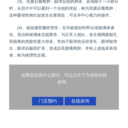
(3)、巩膜后葡萄肿：眼球后部的伸张，若局限于一小部分
时，从切片中可以看到一个尖锐的突起，称为巩膜后葡萄肿，
这种萎缩性病灶如发生在黄斑处，可合并中心视力的操作。
(4)、锯齿缘部囊样变性：在年龄较轻时即出现玻璃体液
化、混浊和玻璃体后脱离等。与正常人相比，发生视网膜裂孔
和脱离的危险性要大得多。常由于眼球前后径变长，眼球较突
出，眼球后极部扩张，形成后巩膜葡萄肿。伴有上述临床表现
者，称为病理性近视。
如果您还有什么疑问，可以点击下方按钮在线
咨询。
门店预约
在线咨询