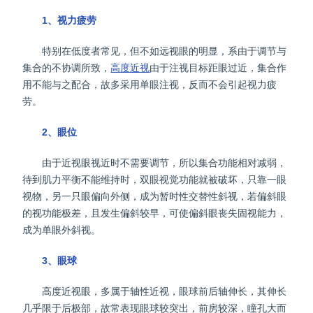
1、视力疲劳
特别在低度者常见，但不如远视眼的明显，系由于调节与
集合的不协调所致，
高度近视
由于注视目标距眼过近，集合作
用不能与之配合，故多采用单眼注视，反而不会引起视力疲
劳。
2、眼位
由于近视眼视近时不需要调节，所以集合功能相对减弱，
待到肌力平衡不能维持时，双眼视觉功能就被破坏，只靠一眼
视物，另一只眼偏向外侧，成为暂时性交替性斜视，若偏斜眼
的视功能极差，且发生偏斜较早，可使偏斜眼丧失固视能力，
成为单眼外斜视。
3、眼球
高度近视眼，多属于轴性近视，眼球前后轴伸长，其伸长
几乎限于后极部，故常表现眼球较突出，前房较深，瞳孔大而