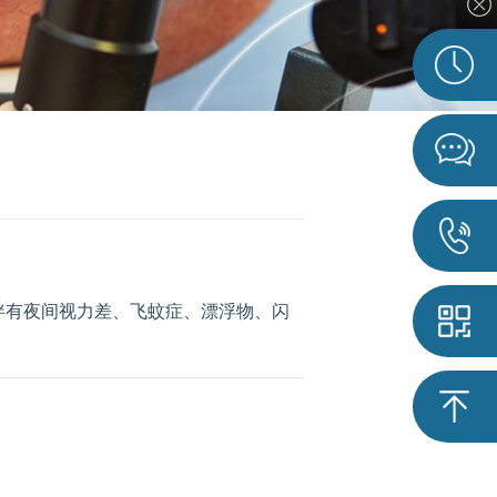
伴有夜间视力差、飞蚊症、漂浮物、闪