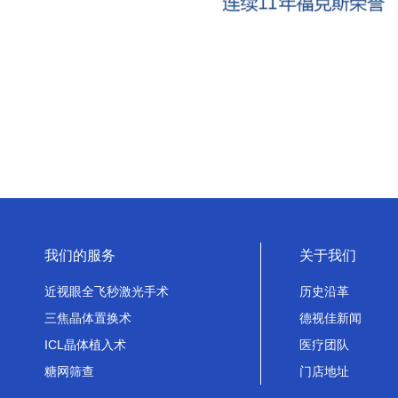
我们的服务
关于我们
近视眼全飞秒激光手术
历史沿革
三焦晶体置换术
德视佳新闻
ICL晶体植入术
医疗团队
糖网筛查
门店地址