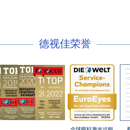
德视佳荣誉