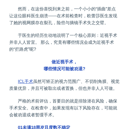
然而，在这份喜悦到来之前，一个小小的“插曲”差点
让这位眼科医生崩溃——在术前检查时，欧蕾莎医生发现
了她的视网膜存在裂孔，险些与摘镜手术失之交臂。
于医生的经历生动地说明了一个核心原则：近视手术
并非人人皆宜。 那么，究竟有哪些情况会成为近视手术
的“拦路虎”呢?
做近视手术，
哪些情况可能被劝退?
ICL手术
虽然可矫正的视力范围广、不切削角膜、视觉
质量优异，并且可被取出或者置换，但也并非人人可做。
严格的术前评估，首要目的就是排除潜在风险，确保
手术安全。在检查中，如果发现有以下风险存在，可能就
会被劝退或者暂缓手术。
01未满18周岁且度数不稳定