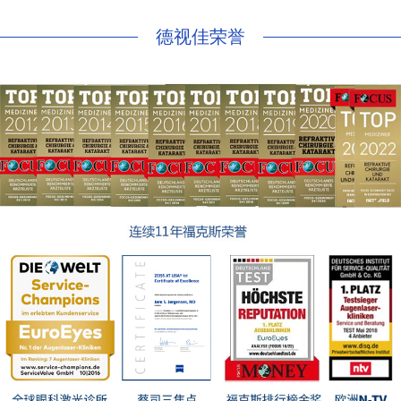
德视佳荣誉