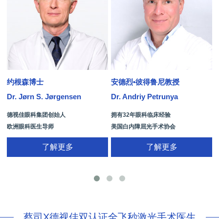
约根森博士
安德烈•彼得鲁尼教授
Dr. Jørn S. Jørgensen
Dr. Andriy Petrunya
D
德视佳眼科集团创始人
拥有32年眼科临床经验
欧洲眼科医生导师
美国白内障屈光手术协会
拥有35年眼科从业经历
国际屈光手术协会(ISRS)
了解更多
了解更多
26项发明专利[青光眼手术/葡萄膜炎/斜
视/黄斑变性/结膜炎/视网膜病
蔡司X德视佳双认证全飞秒激光手术医生