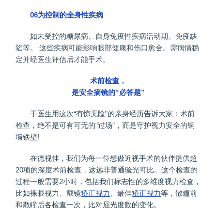
06为控制的全身性疾病
如未受控的糖尿病、自身免疫性疾病活动期、免疫缺
陷等。 这些疾病可能影响眼部健康和伤口愈合。需病情稳
定并经医生评估后才能手术。
术前检查，
是安全摘镜的“必答题”
于医生用这次“有惊无险”的亲身经历告诉大家：术前
检查，绝不是可有可无的“过场”，而是守护视力安全的铜
墙铁壁!
在德视佳，我们为每一位想做近视手术的伙伴提供超
20项的深度术前检查，这远非普通验光可比。这个检查的
过程一般需要2小时，包括我们标志性的多维度视力检查，
比如裸眼视力、戴镜
矫正视力
、最佳
矫正视力
等，散瞳前
和散瞳后各检查一次，比对屈光度数的变化。