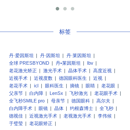
手
标签
丹·爱因斯坦
|
丹·因斯坦
|
丹·莱因斯坦
|
全球 PRESBYOND
|
丹•莱因斯坦
|
lbv
|
老花激光矫正
|
激光手术
|
晶体手术
|
高度近视
|
近视手术
|
近视度数
|
德国眼科医生
|
近视
|
老花手术
|
icl
|
眼科医生
|
摘镜
|
眼睛
|
老花眼
|
父亲节
|
白内障
|
LenSx
|
飞秒激光
|
老花眼手术
|
全飞秒SMILE pro
|
母亲节
|
德国眼科
|
高尔夫
|
白内障手术
|
眼镜
|
晶体
|
约根森博士
|
全飞秒
|
德视佳
|
近视激光手术
|
老视激光手术
|
李伟候
|
于璧莹
|
老花眼矫正
|