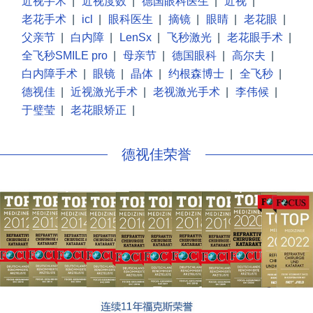
近视手术
|
近视度数
|
德国眼科医生
|
近视
|
老花手术
|
icl
|
眼科医生
|
摘镜
|
眼睛
|
老花眼
|
父亲节
|
白内障
|
LenSx
|
飞秒激光
|
老花眼手术
|
全飞秒SMILE pro
|
母亲节
|
德国眼科
|
高尔夫
|
白内障手术
|
眼镜
|
晶体
|
约根森博士
|
全飞秒
|
德视佳
|
近视激光手术
|
老视激光手术
|
李伟候
|
于璧莹
|
老花眼矫正
|
德视佳荣誉