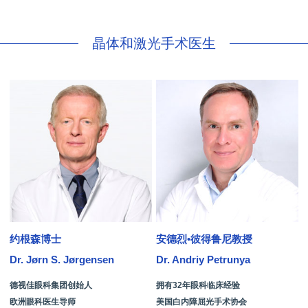
晶体和激光手术医生
约根森博士
安德烈•彼得鲁尼教授
Dr. Jørn S. Jørgensen
Dr. Andriy Petrunya
D
德视佳眼科集团创始人
拥有32年眼科临床经验
欧洲眼科医生导师
美国白内障屈光手术协会