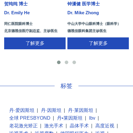
贺纯纯 博士
钟潇健 医学博士
Dr. Emily He
Dr. Mike Zhong
D
同仁医院眼科博士
中山大学中山眼科博士（眼科学）
北京德视佳医疗副总监、主诊医生
德视佳眼科集团主诊医生
了解更多
了解更多
手
标签
丹·爱因斯坦
|
丹·因斯坦
|
丹·莱因斯坦
|
全球 PRESBYOND
|
丹•莱因斯坦
|
lbv
|
老花激光矫正
|
激光手术
|
晶体手术
|
高度近视
|