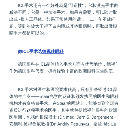
ICL手术还有一个好处就是“可逆性”，它和激光手术做
减法不同，它是一种加法手术。如果有需要，可以随时取
出或~换人工晶体。如果正常使用的话，一二十年不成问
题，等到年龄大了得了白内障或其他眼病时，再取出做眼
睛手术都是可以的。
做ICL手术选
德视佳眼科
德国眼科在ICL晶体植入手术方面占优势地位，德视佳
作为德国眼科代表，拥有经验丰富的欧洲眼科医生队伍。
ICL手术对医生和医院要求很高，只有那些经过ICL晶
体的生产商——Staar光学的认证和颁发执照的医生和眼科
机构才有资格做手术。在Staar的网站上，能够查到全球有
资质进行这项手术的医生，其中就包括德视佳眼科的欧洲
医生团，包括约根森博士 (Dr. med. Jørn S. Jørgensen)、
安德利·彼得鲁尼教授(Dr. Andriy Petrunya)、格兰·赫尔加