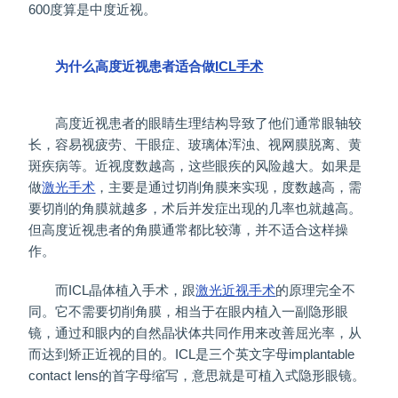
600度算是中度近视。
为什么高度近视患者适合做
ICL手术
高度近视患者的眼睛生理结构导致了他们通常眼轴较
长，容易视疲劳、干眼症、玻璃体浑浊、视网膜脱离、黄
斑疾病等。近视度数越高，这些眼疾的风险越大。如果是
做
激光手术
，主要是通过切削角膜来实现，度数越高，需
要切削的角膜就越多，术后并发症出现的几率也就越高。
但高度近视患者的角膜通常都比较薄，并不适合这样操
作。
而ICL晶体植入手术，跟
激光近视手术
的原理完全不
同。它不需要切削角膜，相当于在眼内植入一副隐形眼
镜，通过和眼内的自然晶状体共同作用来改善屈光率，从
而达到矫正近视的目的。ICL是三个英文字母implantable
contact lens的首字母缩写，意思就是可植入式隐形眼镜。