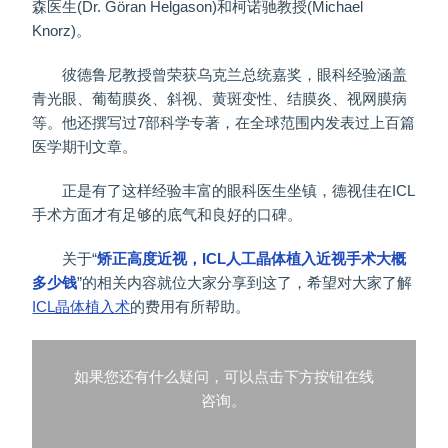
森医生(Dr. Göran Helgason)和柯诺驰教授(Michael
Knorz)。
彼德鲁尼教授曾荣获乌克兰总统嘉奖，眼科经验涵盖
青光眼、葡萄膜炎、斜视、黄斑变性、结膜炎、视网膜病
等。他还撰写过7部科学专著，在全球范围内发表过上百篇
医学期刊文章。
正是有了这样经验丰富的眼科医生坐镇，德视佳在ICL
手术方面才有足够的底气和良好的口碑。
关于“
矫正高度近视，ICL人工晶体植入近视手术大概
多少钱
”的相关内容就位大家分享到这了，希望对大家了解
ICL晶体植入术
的费用有所帮助。
如果您还有什么疑问，可以点击下方按钮在线
咨询。