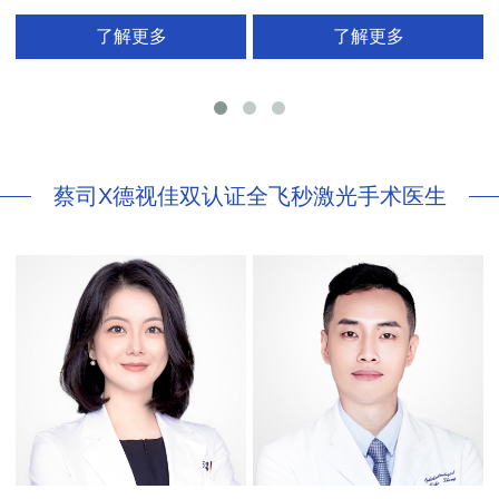
拥有35年眼科从业经历
国际屈光手术协会(ISRS)
了解更多
了解更多
26项发明专利[青光眼手术/葡萄膜炎/斜
视/黄斑变性/结膜炎/视网膜病
蔡司X德视佳双认证全飞秒激光手术医生