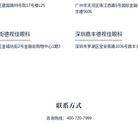
建国路89号院17号楼L25
广州市天河区珠江西路5号国际金融
字楼5606
街德视佳眼科
深圳鼎丰德视佳眼科
区金城坊街2号金融街购物中心1期3
深圳市罗湖区宝安南路1036号鼎丰
联系方式
咨询热线：
400-720-7999