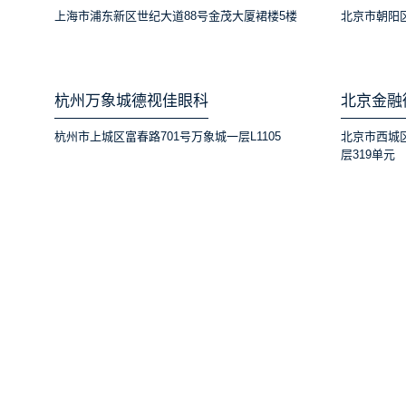
上海市浦东新区世纪大道88号金茂大厦裙楼5楼
北京市朝阳区
杭州万象城德视佳眼科
北京金融
杭州市上城区富春路701号万象城一层L1105
北京市西城
层319单元