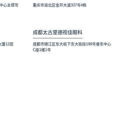
中心主塔写
重庆市渝北区金开大道337号4栋
成都太古里德视佳眼科
大厦12层
成都市锦江区东大街下东大街段199号睿东中心
C座1楼1号