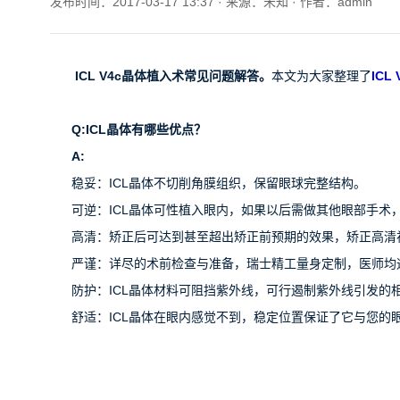
发布时间：2017-03-17 13:37
· 来源：未知
· 作者：admin
ICL V4c
晶体植入术常见问题解答。
本文为大家整理了
ICL
Q:ICL
晶体有哪些优点？
A:
稳妥：ICL晶体不切削角膜组织，保留眼球完整结构。
可逆：ICL晶体可性植入眼内，如果以后需做其他眼部手术
高清：矫正后可达到甚至超出矫正前预期的效果，矫正高清
严谨：详尽的术前检查与准备，瑞士精工量身定制，医师均
防护：ICL晶体材料可阻挡紫外线，可行遏制紫外线引发的
舒适：ICL晶体在眼内感觉不到，稳定位置保证了它与您的