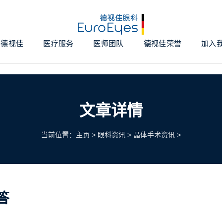
于德视佳
医疗服务
医师团队
德视佳荣誉
加入
文章详情
当前位置：
主页
>
眼科资讯
>
晶体手术资讯
>
答