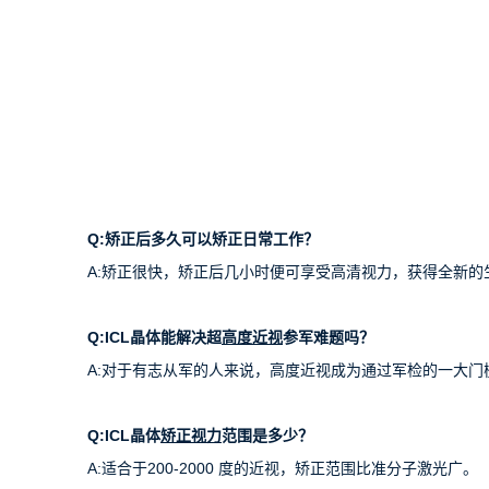
Q:
矫正后多久可以矫正日常工作？
A:矫正很快，矫正后几小时便可享受高清视力，获得全新的
Q:ICL
晶体能解决超
高度近视
参军难题吗？
A:对于有志从军的人来说，高度近视成为通过军检的一大门槛
Q:ICL
晶体
矫正视力
范围是多少？
A:适合于200-2000 度的近视，矫正范围比准分子激光广。