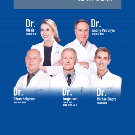
但其中的分类还是让有些近视患者搞不清互相之间的区
别，尤其是全飞秒和半飞秒之间的差异。
全飞秒激光手术
有哪些特点
全飞秒和半飞秒手术，两者虽然只有一字之差，但操
作过程却相差甚远。半飞秒手术要用到两种激光，即飞秒
激光和准分子激光。先用飞秒激光制作角膜瓣，然后再用
准分子激光对角膜进行切削，完成后再将角膜瓣复位。
而全飞秒手无需制作角膜瓣，一次完成切削，并通过2
毫米的手术切口将切削的角膜透镜取出即可。可以有效避
免干眼和角膜瓣移位等风险。
从手术时间来看，全飞秒手术的时间短，切口小，稳
定性高。~重要的是，全飞秒手术能够~好地保留角膜前基
质的连续性，术后的并发症产生率低。
全飞秒目前所使用的是德国蔡司设备，德视佳是蔡司