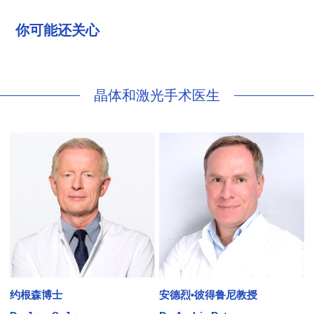
你可能还关心
晶体和激光手术医生
约根森博士
安德烈•彼得鲁尼教授