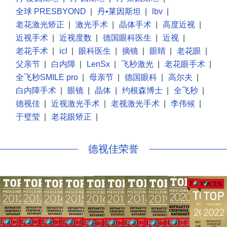
全球 PRESBYOND
|
丹•莱因斯坦
|
lbv
|
老花激光矫正
|
激光手术
|
晶体手术
|
高度近视
|
近视手术
|
近视度数
|
德国眼科医生
|
近视
|
老花手术
|
icl
|
眼科医生
|
摘镜
|
眼睛
|
老花眼
|
父亲节
|
白内障
|
LenSx
|
飞秒激光
|
老花眼手术
|
全飞秒SMILE pro
|
母亲节
|
德国眼科
|
高尔夫
|
白内障手术
|
眼镜
|
晶体
|
约根森博士
|
全飞秒
|
德视佳
|
近视激光手术
|
老视激光手术
|
李伟候
|
于璧莹
|
老花眼矫正
|
德视佳荣誉