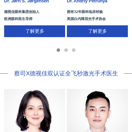
Dr. Jørn S. Jørgensen
Dr. Andriy Petrunya
D
德视佳眼科集团创始人
拥有32年眼科临床经验
欧洲眼科医生导师
美国白内障屈光手术协会
拥有35年眼科从业经历
国际屈光手术协会(ISRS)
了解更多
了解更多
26项发明专利[青光眼手术/葡萄膜炎/斜
视/黄斑变性/结膜炎/视网膜病
蔡司X德视佳双认证全飞秒激光手术医生