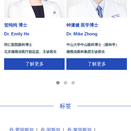
贺纯纯 博士
钟潇健 医学博士
Dr. Emily He
Dr. Mike Zhong
D
同仁医院眼科博士
中山大学中山眼科博士（眼科学）
北京德视佳医疗副总监、主诊医生
德视佳眼科集团主诊医生
了解更多
了解更多
手
标签
丹·爱因斯坦
|
丹·因斯坦
|
丹·莱因斯坦
|