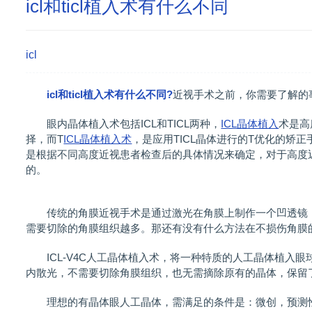
icl和ticl植入术有什么不同
icl
icl和ticl植入术有什么不同?
近视手术之前，你需要了解的事情
眼内晶体植入术包括ICL和TICL两种，
ICL晶体植入
术是高
择，而T
ICL晶体植入术
，是应用TICL晶体进行的T优化的矫
是根据不同高度近视患者检查后的具体情况来确定，对于高度
的。
传统的角膜近视手术是通过激光在角膜上制作一个凹透镜，
需要切除的角膜组织越多。那还有没有什么方法在不损伤角膜
ICL-V4C人工晶体植入术，将一种特质的人工晶体植入眼球内
内散光，不需要切除角膜组织，也无需摘除原有的晶体，保留
理想的有晶体眼人工晶体，需满足的条件是：微创，预测性