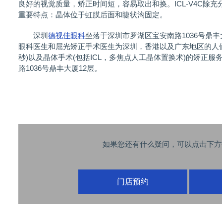
良好的视觉质量，矫正时间短，容易取出和换。ICL-V4C除
重要特点：晶体位于虹膜后面和睫状沟固定。
深圳
德视佳眼科
坐落于深圳市罗湖区宝安南路1036号鼎丰
眼科医生和屈光矫正手术医生为深圳，香港以及广东地区的人
秒)以及晶体手术(包括ICL，多焦点人工晶体置换术)的矫正
路1036号鼎丰大厦12层。
如果您还有什么疑问，可以点击下方
门店预约