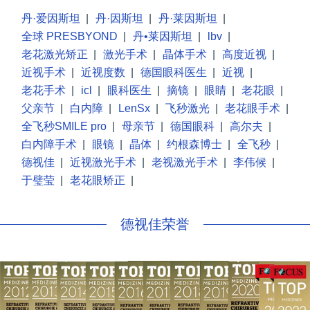
丹·爱因斯坦
|
丹·因斯坦
|
丹·莱因斯坦
|
全球 PRESBYOND
|
丹•莱因斯坦
|
lbv
|
老花激光矫正
|
激光手术
|
晶体手术
|
高度近视
|
近视手术
|
近视度数
|
德国眼科医生
|
近视
|
老花手术
|
icl
|
眼科医生
|
摘镜
|
眼睛
|
老花眼
|
父亲节
|
白内障
|
LenSx
|
飞秒激光
|
老花眼手术
|
全飞秒SMILE pro
|
母亲节
|
德国眼科
|
高尔夫
|
白内障手术
|
眼镜
|
晶体
|
约根森博士
|
全飞秒
|
德视佳
|
近视激光手术
|
老视激光手术
|
李伟候
|
于璧莹
|
老花眼矫正
|
德视佳荣誉