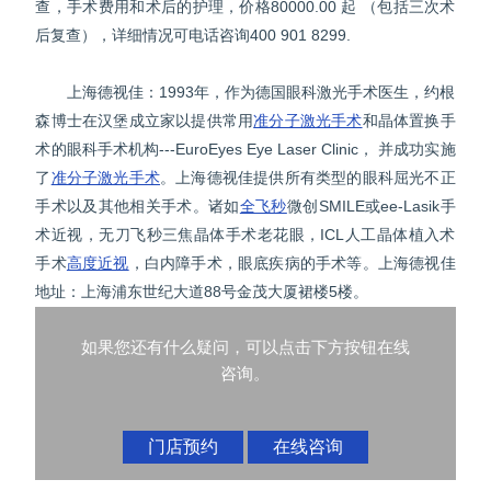
查，手术费用和术后的护理，价格80000.00 起 （包括三次术
后复查），详细情况可电话咨询400 901 8299.
上海德视佳：1993年，作为德国眼科激光手术医生，约根
森博士在汉堡成立家以提供常用
准分子激光手术
和晶体置换手
术的眼科手术机构---EuroEyes Eye Laser Clinic， 并成功实施
了
准分子激光手术
。上海德视佳提供所有类型的眼科屈光不正
手术以及其他相关手术。诸如
全飞秒
微创SMILE或ee-Lasik手
术近视，无刀飞秒三焦晶体手术老花眼，ICL人工晶体植入术
手术
高度近视
，白内障手术，眼底疾病的手术等。上海德视佳
地址：上海浦东世纪大道88号金茂大厦裙楼5楼。
如果您还有什么疑问，可以点击下方按钮在线
咨询。
门店预约
在线咨询