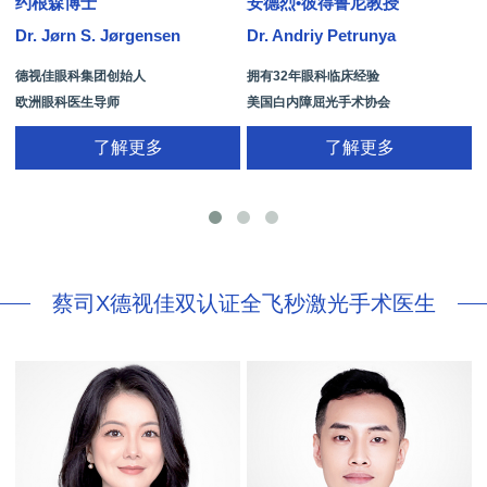
约根森博士
安德烈•彼得鲁尼教授
Dr. Jørn S. Jørgensen
Dr. Andriy Petrunya
D
德视佳眼科集团创始人
拥有32年眼科临床经验
欧洲眼科医生导师
美国白内障屈光手术协会
拥有35年眼科从业经历
国际屈光手术协会(ISRS)
了解更多
了解更多
26项发明专利[青光眼手术/葡萄膜炎/斜
视/黄斑变性/结膜炎/视网膜病
蔡司X德视佳双认证全飞秒激光手术医生