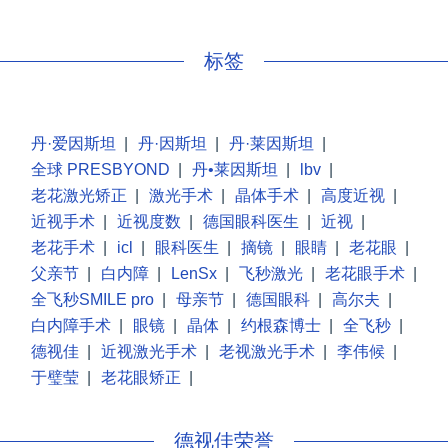
标签
丹·爱因斯坦
|
丹·因斯坦
|
丹·莱因斯坦
|
全球 PRESBYOND
|
丹•莱因斯坦
|
lbv
|
老花激光矫正
|
激光手术
|
晶体手术
|
高度近视
|
近视手术
|
近视度数
|
德国眼科医生
|
近视
|
老花手术
|
icl
|
眼科医生
|
摘镜
|
眼睛
|
老花眼
|
父亲节
|
白内障
|
LenSx
|
飞秒激光
|
老花眼手术
|
全飞秒SMILE pro
|
母亲节
|
德国眼科
|
高尔夫
|
白内障手术
|
眼镜
|
晶体
|
约根森博士
|
全飞秒
|
德视佳
|
近视激光手术
|
老视激光手术
|
李伟候
|
于璧莹
|
老花眼矫正
|
德视佳荣誉