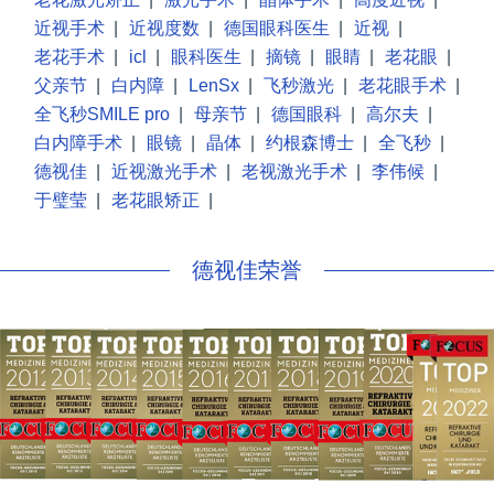
近视手术
|
近视度数
|
德国眼科医生
|
近视
|
老花手术
|
icl
|
眼科医生
|
摘镜
|
眼睛
|
老花眼
|
父亲节
|
白内障
|
LenSx
|
飞秒激光
|
老花眼手术
|
全飞秒SMILE pro
|
母亲节
|
德国眼科
|
高尔夫
|
白内障手术
|
眼镜
|
晶体
|
约根森博士
|
全飞秒
|
德视佳
|
近视激光手术
|
老视激光手术
|
李伟候
|
于璧莹
|
老花眼矫正
|
德视佳荣誉