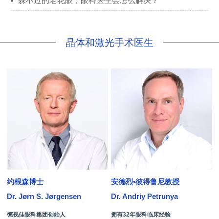
躲不过的老花眼，眼科医生会怎么解决？
晶体和激光手术医生
约根森博士
安德烈•彼得鲁尼教授
Dr. Jørn S. Jørgensen
Dr. Andriy Petrunya
D
德视佳眼科集团创始人
拥有32年眼科临床经验