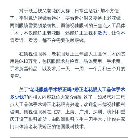
对于既近视又老花的人群，日常生活就~加不方便
了，平时戴近视镜看远处，要看近处时又要换上老花镜，
两副眼镜需要频繁替换。而德视佳眼科的三焦点人工晶体
手术，不仅能矫正老花眼，还能矫正近视和
散光
，让你不
管看近、看远，都不在需要依赖眼镜。
在德视佳眼科，老花眼矫正三焦点人工晶体手术的费
用是8-10万元，包括眼部术前检查、晶体费用、手术费、
手术所需药品，以及术后一天、一周、一个月和三个月的
复查。
关于“
老花眼能手术矫正吗?矫正老花眼人工晶体手术
多少钱?
”的相关内容就位大家介绍到这了，如果您对三焦
点人工晶体手术矫正老花眼有兴趣，欢迎您来德视佳眼科
咨询。德视佳眼科在北京、上海、广州、深圳、杭州和重
庆开设了眼科诊所，由欧洲眼科医生主刀手术，让你在家
门口体验老花眼矫正的德国眼科技术。