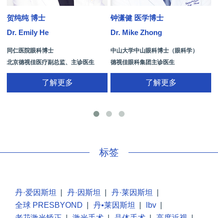
贺纯纯 博士
钟潇健 医学博士
Dr. Emily He
Dr. Mike Zhong
D
同仁医院眼科博士
中山大学中山眼科博士（眼科学）
北京德视佳医疗副总监、主诊医生
德视佳眼科集团主诊医生
了解更多
了解更多
手
标签
丹·爱因斯坦
|
丹·因斯坦
|
丹·莱因斯坦
|
全球 PRESBYOND
|
丹•莱因斯坦
|
lbv
|
老花激光矫正
|
激光手术
|
晶体手术
|
高度近视
|