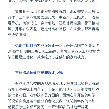
看远，其他距离的视物能力，还需要搭配眼镜才能实现。
如果希望实现全视程的清晰视力，那就需要选三焦点
晶体，三个焦点能覆盖远距离、中距离、近距离。不管是
看手机、阅读书报、穿针引线，还是使用电脑、看平板电
脑、开车看仪表盘，还是外出看路标、看风景，都不再需
要依赖眼镜。
德视佳眼科
的老花眼矫正手术，采用德国光学集团卡
尔·蔡司研发的三焦点人工晶体。蔡司三焦点人工晶体的光
学分区经过优化，减少眩光，提供好的夜间视力。
三焦点晶体矫正老花眼多少钱
有些年过40岁的近视患者发现，好像自己摘掉近视镜
就能看清手机上的字了。于是，他们认为，近视度数能够
抵消老花眼。这种认识是片面的，因为在刚开始的时候，
近视确实能抵消一部分的老花度数，但随着年龄的增加，
老花度数也会相应提高，一直到60岁后才趋于稳定。