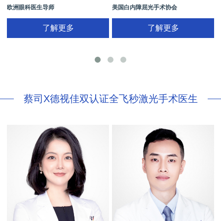
欧洲眼科医生导师
美国白内障屈光手术协会
拥有35年眼科从业经历
国际屈光手术协会(ISRS)
了解更多
了解更多
26项发明专利[青光眼手术/葡萄膜炎/斜
视/黄斑变性/结膜炎/视网膜病
蔡司X德视佳双认证全飞秒激光手术医生