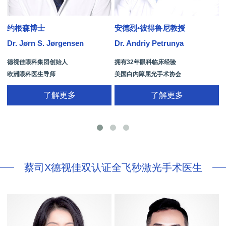
约根森博士
安德烈•彼得鲁尼教授
Dr. Jørn S. Jørgensen
Dr. Andriy Petrunya
D
德视佳眼科集团创始人
拥有32年眼科临床经验
欧洲眼科医生导师
美国白内障屈光手术协会
拥有35年眼科从业经历
国际屈光手术协会(ISRS)
了解更多
了解更多
26项发明专利[青光眼手术/葡萄膜炎/斜
视/黄斑变性/结膜炎/视网膜病
蔡司X德视佳双认证全飞秒激光手术医生