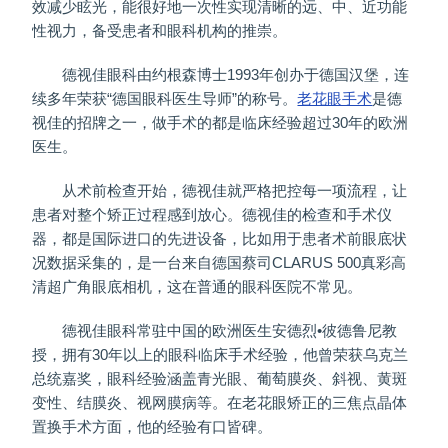
效减少眩光，能很好地一次性实现清晰的远、中、近功能
性视力，备受患者和眼科机构的推崇。
德视佳眼科由约根森博士1993年创办于德国汉堡，连
续多年荣获“德国眼科医生导师”的称号。
老花眼手术
是德
视佳的招牌之一，做手术的都是临床经验超过30年的欧洲
医生。
从术前检查开始，德视佳就严格把控每一项流程，让
患者对整个矫正过程感到放心。德视佳的检查和手术仪
器，都是国际进口的先进设备，比如用于患者术前眼底状
况数据采集的，是一台来自德国蔡司CLARUS 500真彩高
清超广角眼底相机，这在普通的眼科医院不常见。
德视佳眼科常驻中国的欧洲医生安德烈•彼德鲁尼教
授，拥有30年以上的眼科临床手术经验，他曾荣获乌克兰
总统嘉奖，眼科经验涵盖青光眼、葡萄膜炎、斜视、黄斑
变性、结膜炎、视网膜病等。在老花眼矫正的三焦点晶体
置换手术方面，他的经验有口皆碑。