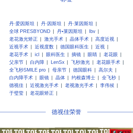
丹·爱因斯坦
|
丹·因斯坦
|
丹·莱因斯坦
|
全球 PRESBYOND
|
丹•莱因斯坦
|
lbv
|
老花激光矫正
|
激光手术
|
晶体手术
|
高度近视
|
近视手术
|
近视度数
|
德国眼科医生
|
近视
|
老花手术
|
icl
|
眼科医生
|
摘镜
|
眼睛
|
老花眼
|
父亲节
|
白内障
|
LenSx
|
飞秒激光
|
老花眼手术
|
全飞秒SMILE pro
|
母亲节
|
德国眼科
|
高尔夫
|
白内障手术
|
眼镜
|
晶体
|
约根森博士
|
全飞秒
|
德视佳
|
近视激光手术
|
老视激光手术
|
李伟候
|
于璧莹
|
老花眼矫正
|
德视佳荣誉