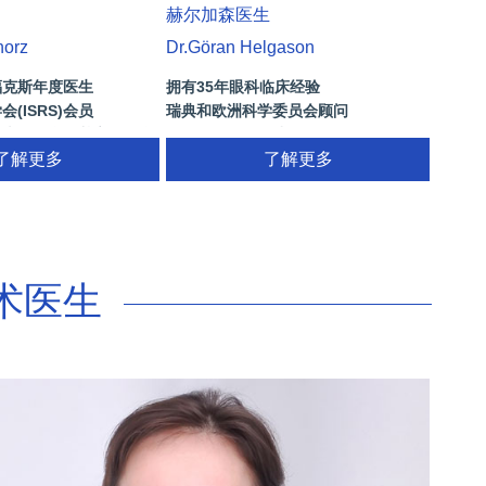
赫尔加森医生
norz
Dr.Göran Helgason
福克斯年度医生
拥有35年眼科临床经验
(ISRS)会员
瑞典和欧洲科学委员会顾问
屈光外科学会基辛格纪念
国际眼科组织的成员
了解更多
多焦点晶体，ICL晶体植入(手术高度近
了解更多
视)，激光和白内障手术的医生经验
术医生