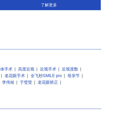
视网膜诊断，屈光手术方案制定(包含：近视，散光，白内障，老
了解更多
)，Yag手术等...
晶体手术
|
高度近视
|
近视手术
|
近视度数
|
|
老花眼手术
|
全飞秒SMILE pro
|
母亲节
|
李伟候
|
于璧莹
|
老花眼矫正
|