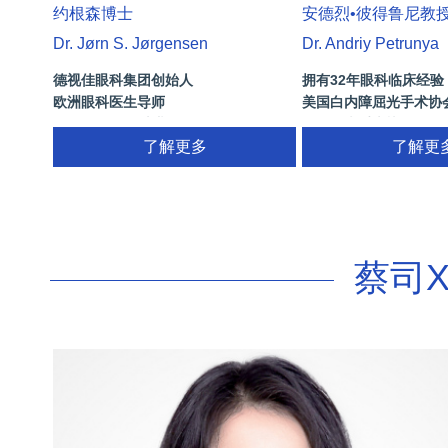
约根森博士
安德烈•彼得鲁尼教
Dr. Jørn S. Jørgensen
Dr. Andriy Petrunya
德视佳眼科集团创始人
拥有32年眼科临床经验
欧洲眼科医生导师
美国白内障屈光手术协
拥有35年眼科从业经历
国际屈光手术协会(ISRS
了解更多
26项发明专利[青光眼手
了解更
视/黄斑变性/结膜炎/视
蔡司