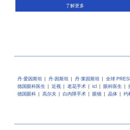
了解更多
丹·爱因斯坦
|
丹·因斯坦
|
丹·莱因斯坦
|
全球 PRES
德国眼科医生
|
近视
|
老花手术
|
icl
|
眼科医生
|
德国眼科
|
高尔夫
|
白内障手术
|
眼镜
|
晶体
|
约