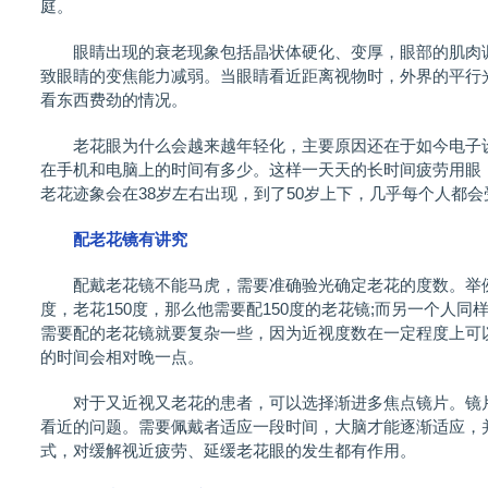
庭。
眼睛出现的衰老现象包括晶状体硬化、变厚，眼部的肌肉调
致眼睛的变焦能力减弱。当眼睛看近距离视物时，外界的平行
看东西费劲的情况。
老花眼为什么会越来越年轻化，主要原因还在于如今电子设
在手机和电脑上的时间有多少。这样一天天的长时间疲劳用眼
老花迹象会在38岁左右出现，到了50岁上下，几乎每个人都
配老花镜有讲究
配戴老花镜不能马虎，需要准确验光确定老花的度数。举
度，老花150度，那么他需要配150度的老花镜;而另一个人同样
需要配的老花镜就要复杂一些，因为近视度数在一定程度上可
的时间会相对晚一点。
对于又近视又老花的患者，可以选择渐进多焦点镜片。镜片
看近的问题。需要佩戴者适应一段时间，大脑才能逐渐适应，
式，对缓解视近疲劳、延缓老花眼的发生都有作用。