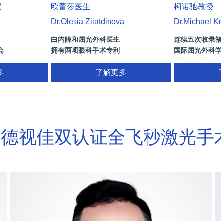
授
欧蕾莎医生
柯诺驰教授
Dr.Olesia Ziiatdinova
Dr.Michael K
白内障和屈光外科医生
连续五次收录
会
拥有两项眼科手术专利
国际屈光外科学会
)
南非白内障与
术/葡萄膜炎/斜
多
了解更多
奖
网膜病
X德视佳双认证全飞秒激光手