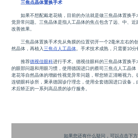
三焦点晶体置换手术
如果不想配戴老花镜，目前的办法就是做三焦晶体置换手术
觉异常问题。三焦晶体是指人工晶体的焦点包含了远、中、近
改善效果。
三焦晶体置换手术先从角膜的位置切开一个2毫米左右的创
然晶体，再植入
三焦点人工晶体
。手术技术成熟，只需要10
推荐
德视佳眼科
进行手术。德视佳眼科的三焦晶体置换手
的眼部问题和用眼习惯，使用德国进口的蔡司三焦点人工晶体
老花等自然晶体的增龄性视觉异常问题，帮您矫正清晰视力。
连锁眼科诊所，秉承德国诊疗理念，使用全套德国进口设备，
术后矫正的一系列高品质的诊疗服务。
如果您还有什么疑问，可以点击下方