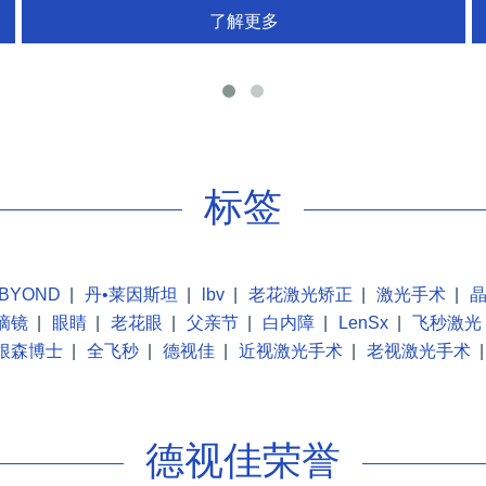
了解更多
花
标签
BYOND
|
丹•莱因斯坦
|
lbv
|
老花激光矫正
|
激光手术
|
摘镜
|
眼睛
|
老花眼
|
父亲节
|
白内障
|
LenSx
|
飞秒激光
根森博士
|
全飞秒
|
德视佳
|
近视激光手术
|
老视激光手术
|
德视佳荣誉