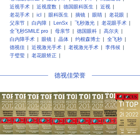
近视手术
|
近视度数
|
德国眼科医生
|
近视
|
老花手术
|
icl
|
眼科医生
|
摘镜
|
眼睛
|
老花眼
|
父亲节
|
白内障
|
LenSx
|
飞秒激光
|
老花眼手术
|
全飞秒SMILE pro
|
母亲节
|
德国眼科
|
高尔夫
|
白内障手术
|
眼镜
|
晶体
|
约根森博士
|
全飞秒
|
德视佳
|
近视激光手术
|
老视激光手术
|
李伟候
|
于璧莹
|
老花眼矫正
|
德视佳荣誉