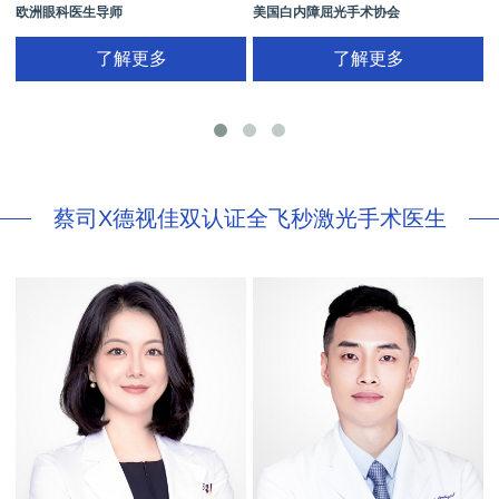
欧洲眼科医生导师
美国白内障屈光手术协会
拥有35年眼科从业经历
国际屈光手术协会(ISRS)
了解更多
了解更多
26项发明专利[青光眼手术/葡萄膜炎/斜
视/黄斑变性/结膜炎/视网膜病
蔡司X德视佳双认证全飞秒激光手术医生