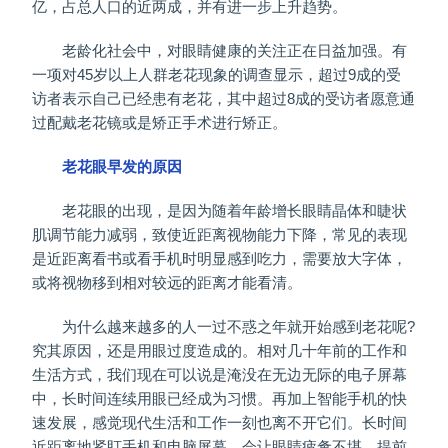
亿，占总人口的近两成，并有进一步上升趋势。
老龄化社会中，对眼睛健康的关注正在日益加强。有
一项对45岁以上人群老花现象的调查显示，超过9成的受
访者表示自己已经患有老花，其中超过8成的受访者愿意通
过配戴老花镜或是矫正手术进行矫正。
老花眼早发的原因
老花眼的出现，是因为随着年龄增长眼睛晶体和睫状
肌调节能力减弱，致使近距离视物能力下降，常见的表现
是近距离看书或看手机时明显感到吃力，需要放大字体，
或将视物移到相对较远的距离才能看清。
为什么越来越多的人一过不惑之年就开始感到老花呢?
究其原因，还是用眼过度造成的。相对几十年前的工作和
生活方式，我们现在可以说是淹没在无边无际的电子屏幕
中，长时间连续用眼已经成为习惯。再加上智能手机的快
速发展，感觉现代生活和工作一刻也离不开它们。长时间
近距离地紧盯手机和电脑屏幕，会让眼睛疲惫不堪，提前