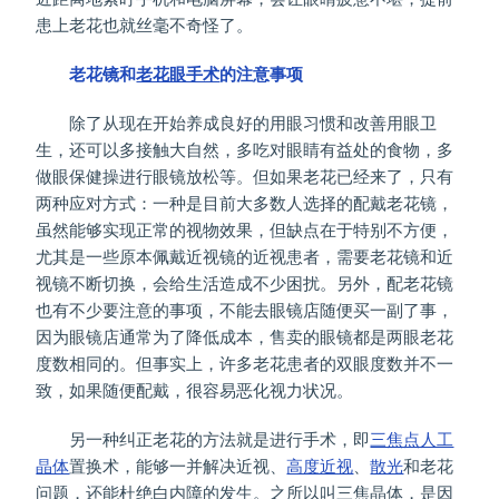
患上老花也就丝毫不奇怪了。
老花镜和
老花眼手术
的注意事项
除了从现在开始养成良好的用眼习惯和改善用眼卫
生，还可以多接触大自然，多吃对眼睛有益处的食物，多
做眼保健操进行眼镜放松等。但如果老花已经来了，只有
两种应对方式：一种是目前大多数人选择的配戴老花镜，
虽然能够实现正常的视物效果，但缺点在于特别不方便，
尤其是一些原本佩戴近视镜的近视患者，需要老花镜和近
视镜不断切换，会给生活造成不少困扰。另外，配老花镜
也有不少要注意的事项，不能去眼镜店随便买一副了事，
因为眼镜店通常为了降低成本，售卖的眼镜都是两眼老花
度数相同的。但事实上，许多老花患者的双眼度数并不一
致，如果随便配戴，很容易恶化视力状况。
另一种纠正老花的方法就是进行手术，即
三焦点人工
晶体
置换术，能够一并解决近视、
高度近视
、
散光
和老花
问题，还能杜绝白内障的发生。之所以叫三焦晶体，是因