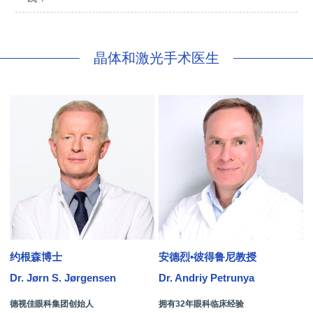
晶体和激光手术医生
约根森博士
安德烈•彼得鲁尼教授
Dr. Jørn S. Jørgensen
Dr. Andriy Petrunya
D
德视佳眼科集团创始人
拥有32年眼科临床经验