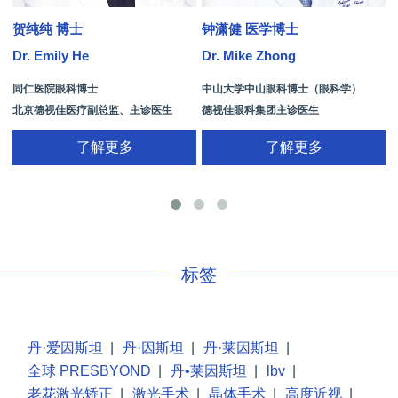
贺纯纯 博士
钟潇健 医学博士
Dr. Emily He
Dr. Mike Zhong
D
同仁医院眼科博士
中山大学中山眼科博士（眼科学）
北京德视佳医疗副总监、主诊医生
德视佳眼科集团主诊医生
了解更多
了解更多
手
标签
丹·爱因斯坦
|
丹·因斯坦
|
丹·莱因斯坦
|
全球 PRESBYOND
|
丹•莱因斯坦
|
lbv
|
老花激光矫正
|
激光手术
|
晶体手术
|
高度近视
|