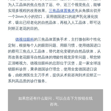
为人工晶体的焦点包含了远、中、近三个视觉焦点，能够
实现多视程的改善效果。
三焦晶体置换术
先从角膜出切开
一个2mm大小的切口，采用德国进口的超声乳化液化技
术，吸出已经老化的自然晶体，再植入人工晶体，即可达
到矫正老花的目的。
德视佳眼科
的三焦晶体置换手术，主打微创和个性化
定制，根据每个人的眼部问题、用眼习惯，使用德国进口
的蔡司三焦点人工晶体，替代老化变硬的自然晶状体，从
而改善老花眼等自然晶体的增龄性视觉异常问题，帮您矫
正清晰视力。德视佳眼科的总部位于汉堡，是一家全球连
锁眼科诊所，秉承德国诊疗理念，使用全套德国进口设
备，由欧洲医生主刀手术，提供从术前咨询到术后矫正一
系列高品质的诊疗服务。
如果您还有什么疑问，可以点击下方按钮在线
咨询。