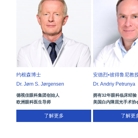
约根森博士
安德烈•彼得鲁尼教
Dr. Jørn S. Jørgensen
Dr. Andriy Petrunya
德视佳眼科集团创始人
拥有32年眼科临床经验
欧洲眼科医生导师
美国白内障屈光手术协
拥有35年眼科从业经历
国际屈光手术协会(ISRS
了解更多
26项发明专利[青光眼手
了解更
视/黄斑变性/结膜炎/视