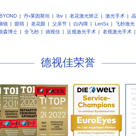
BYOND
|
丹•莱因斯坦
|
lbv
|
老花激光矫正
|
激光手术
|
摘镜
|
眼睛
|
老花眼
|
父亲节
|
白内障
|
LenSx
|
飞秒激光
根森博士
|
全飞秒
|
德视佳
|
近视激光手术
|
老视激光手术
|
德视佳荣誉