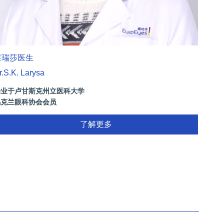
莱瑞莎医生
姚文琴
r.S.K. Larysa
Dr. El
毕业于卢甘斯克州立医科大学
德视佳
乌克兰眼科协会会员
上海手
参与瑞士SOE AAO会议
视网膜诊断，屈光手术方案制定(包含：近视，散光，白内障，老
了解更多
)，Yag手术等...