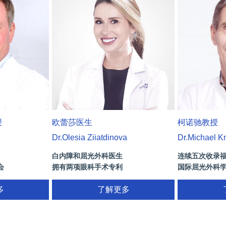
授
欧蕾莎医生
柯诺驰教授
Dr.Olesia Ziiatdinova
Dr.Michael K
白内障和屈光外科医生
连续五次收录
会
拥有两项眼科手术专利
国际屈光外科学会
)
南非白内障与
术/葡萄膜炎/斜
多
了解更多
奖
网膜病