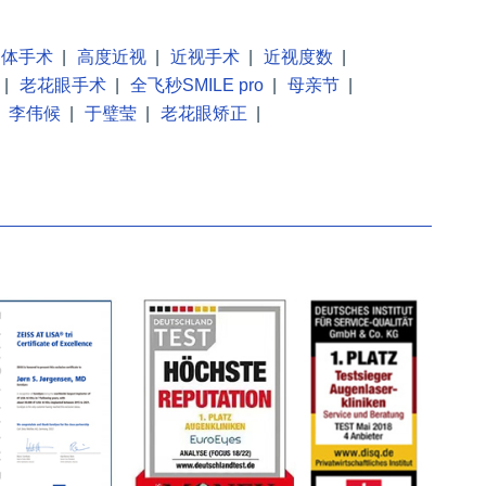
晶体手术
|
高度近视
|
近视手术
|
近视度数
|
|
老花眼手术
|
全飞秒SMILE pro
|
母亲节
|
李伟候
|
于璧莹
|
老花眼矫正
|