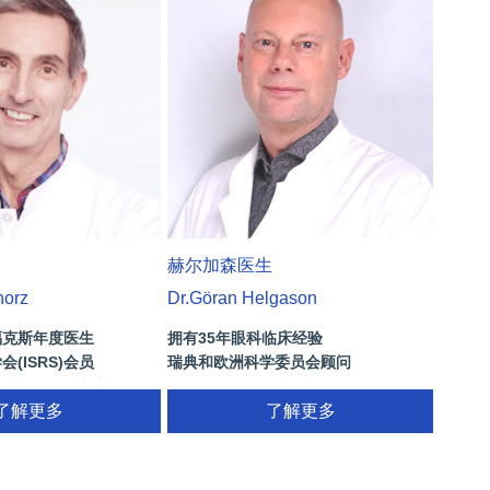
赫尔加森医生
norz
Dr.Göran Helgason
福克斯年度医生
拥有35年眼科临床经验
(ISRS)会员
瑞典和欧洲科学委员会顾问
屈光外科学会基辛格纪念
国际眼科组织的成员
了解更多
多焦点晶体，ICL晶体植入(手术高度近
了解更多
视)，激光和白内障手术的医生经验