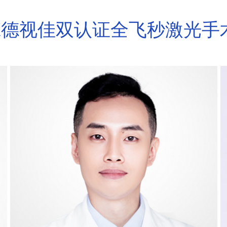
X德视佳双认证全飞秒激光手