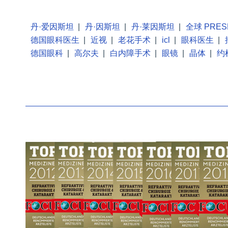
丹·爱因斯坦
|
丹·因斯坦
|
丹·莱因斯坦
|
全球 PRES
德国眼科医生
|
近视
|
老花手术
|
icl
|
眼科医生
|
德国眼科
|
高尔夫
|
白内障手术
|
眼镜
|
晶体
|
约