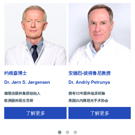
约根森博士
安德烈•彼得鲁尼教授
Dr. Jørn S. Jørgensen
Dr. Andriy Petrunya
D
德视佳眼科集团创始人
拥有32年眼科临床经验
欧洲眼科医生导师
美国白内障屈光手术协会
拥有35年眼科从业经历
国际屈光手术协会(ISRS)
了解更多
了解更多
26项发明专利[青光眼手术/葡萄膜炎/斜
视/黄斑变性/结膜炎/视网膜病