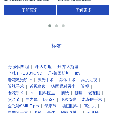
了解更多
了解更多
手
标签
丹·爱因斯坦
|
丹·因斯坦
|
丹·莱因斯坦
|
全球 PRESBYOND
|
丹•莱因斯坦
|
lbv
|
老花激光矫正
|
激光手术
|
晶体手术
|
高度近视
|
近视手术
|
近视度数
|
德国眼科医生
|
近视
|
老花手术
|
icl
|
眼科医生
|
摘镜
|
眼睛
|
老花眼
|
父亲节
|
白内障
|
LenSx
|
飞秒激光
|
老花眼手术
|
全飞秒SMILE pro
|
母亲节
|
德国眼科
|
高尔夫
|
白内障手术
|
眼镜
|
晶体
|
约根森博士
|
全飞秒
|