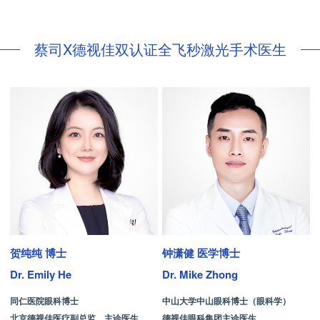
蔡司X德视佳双认证全飞秒激光手术医生
贺纯纯 博士
钟潇健 医学博士
Dr. Emily He
Dr. Mike Zhong
D
同仁医院眼科博士
中山大学中山眼科博士（眼科学）
北京德视佳医疗副总监、主诊医生
德视佳眼科集团主诊医生