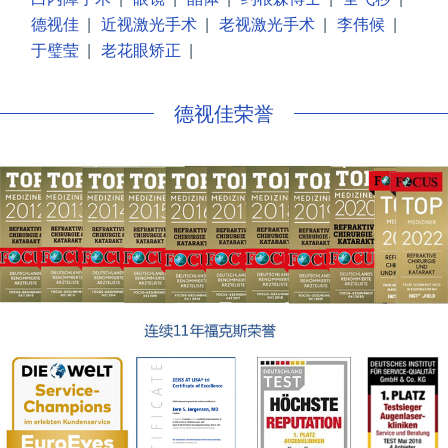
德视佳
|
近视激光手术
|
老视激光手术
|
李伟候
|
于璧莹
|
老花眼矫正
|
德视佳荣誉