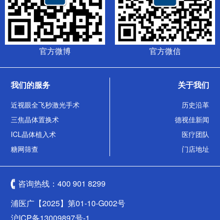
官方微博
官方微信
我们的服务
关于我们
近视眼全飞秒激光手术
历史沿革
三焦晶体置换术
德视佳新闻
ICL晶体植入术
医疗团队
糖网筛查
门店地址
咨询热线：
400 901 8299
浦医广【2025】第01-10-G002号
沪ICP备13009897号-1