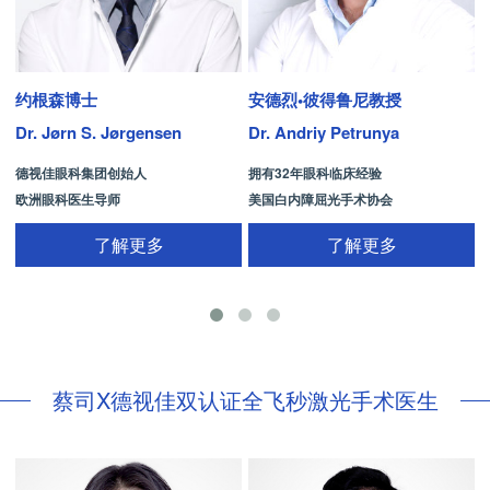
约根森博士
安德烈•彼得鲁尼教授
Dr. Jørn S. Jørgensen
Dr. Andriy Petrunya
D
德视佳眼科集团创始人
拥有32年眼科临床经验
欧洲眼科医生导师
美国白内障屈光手术协会
拥有35年眼科从业经历
国际屈光手术协会(ISRS)
了解更多
了解更多
26项发明专利[青光眼手术/葡萄膜炎/斜
视/黄斑变性/结膜炎/视网膜病
蔡司X德视佳双认证全飞秒激光手术医生