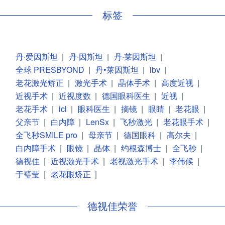
标签
丹·爱因斯坦
|
丹·因斯坦
|
丹·莱因斯坦
|
全球 PRESBYOND
|
丹•莱因斯坦
|
lbv
|
老花激光矫正
|
激光手术
|
晶体手术
|
高度近视
|
近视手术
|
近视度数
|
德国眼科医生
|
近视
|
老花手术
|
icl
|
眼科医生
|
摘镜
|
眼睛
|
老花眼
|
父亲节
|
白内障
|
LenSx
|
飞秒激光
|
老花眼手术
|
全飞秒SMILE pro
|
母亲节
|
德国眼科
|
高尔夫
|
白内障手术
|
眼镜
|
晶体
|
约根森博士
|
全飞秒
|
德视佳
|
近视激光手术
|
老视激光手术
|
李伟候
|
于璧莹
|
老花眼矫正
|
德视佳荣誉