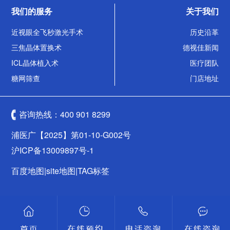
我们的服务
关于我们
近视眼全飞秒激光手术
历史沿革
三焦晶体置换术
德视佳新闻
ICL晶体植入术
医疗团队
糖网筛查
门店地址
咨询热线：
400 901 8299
浦医广【2025】第01-10-G002号
沪ICP备13009897号-1
百度地图
|
site地图
|
TAG标签
沪公网安备 31011502009461号