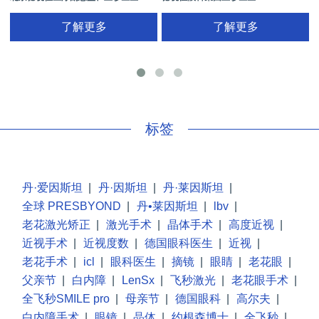
了解更多
了解更多
手
标签
丹·爱因斯坦
|
丹·因斯坦
|
丹·莱因斯坦
|
全球 PRESBYOND
|
丹•莱因斯坦
|
lbv
|
老花激光矫正
|
激光手术
|
晶体手术
|
高度近视
|
近视手术
|
近视度数
|
德国眼科医生
|
近视
|
老花手术
|
icl
|
眼科医生
|
摘镜
|
眼睛
|
老花眼
|
父亲节
|
白内障
|
LenSx
|
飞秒激光
|
老花眼手术
|
全飞秒SMILE pro
|
母亲节
|
德国眼科
|
高尔夫
|
白内障手术
|
眼镜
|
晶体
|
约根森博士
|
全飞秒
|