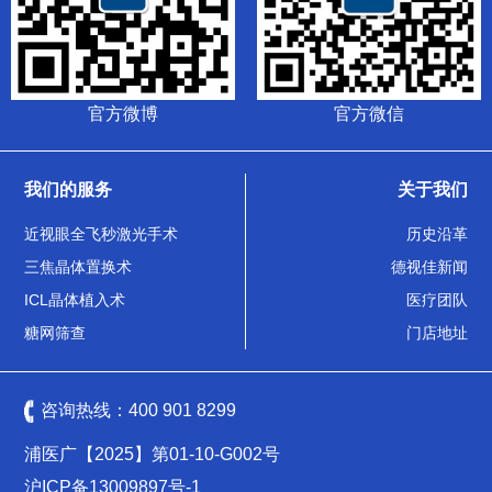
官方微博
官方微信
我们的服务
关于我们
近视眼全飞秒激光手术
历史沿革
三焦晶体置换术
德视佳新闻
ICL晶体植入术
医疗团队
糖网筛查
门店地址
咨询热线：
400 901 8299
浦医广【2025】第01-10-G002号
沪ICP备13009897号-1