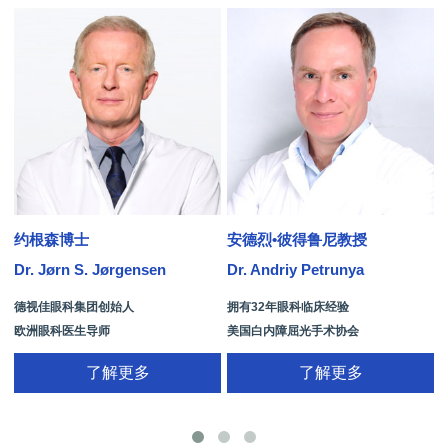
约根森博士
安德烈•彼得鲁尼教授
Dr. Jørn S. Jørgensen
Dr. Andriy Petrunya
D
德视佳眼科集团创始人
拥有32年眼科临床经验
欧洲眼科医生导师
美国白内障屈光手术协会
拥有35年眼科从业经历
国际屈光手术协会(ISRS)
了解更多
了解更多
26项发明专利[青光眼手术/葡萄膜炎/斜
视/黄斑变性/结膜炎/视网膜病