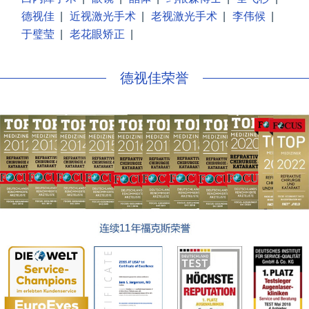
德视佳
|
近视激光手术
|
老视激光手术
|
李伟候
|
于璧莹
|
老花眼矫正
|
德视佳荣誉