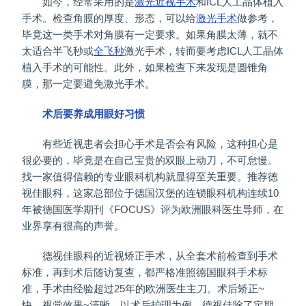
如今，经常采用的是
激光近视手术
和ICL人工晶体植入
手术。检查角膜的厚度、形态，可以给
激光手术
做参考，
毕竟这一类手术对角膜有一定要求。如果角膜太薄，就不
太适合半飞秒或
全飞秒
激光手术，转而要考虑ICL人工晶体
植入手术的可能性。此外，如果检查下来发现是圆锥角
膜，那一定要避免激光手术。
术后要养成用眼好习惯
有些近视患者会担心手术是否会有风险，这种担心是
很必要的，毕竟是在自己宝贵的双眼上动刀，不可怠慢。
找一家值得信赖的专业眼科机构就显得至关重要。推荐德
视佳眼科，这家总部位于德国汉堡的连锁眼科机构连续10
年被德国医学期刊《FOCUS》评为欧洲眼科医生导师，在
业界享有很高的声誉。
德视佳眼科的近视矫正手术，从全套术前检查到手术
标准，再到术后随访复查，都严格准照德国眼科手术标
准，手术由经验超过25年的欧洲医生主刀。术后矫正~
快，视觉效果~清晰。以术后护理为例，德视佳除了定期