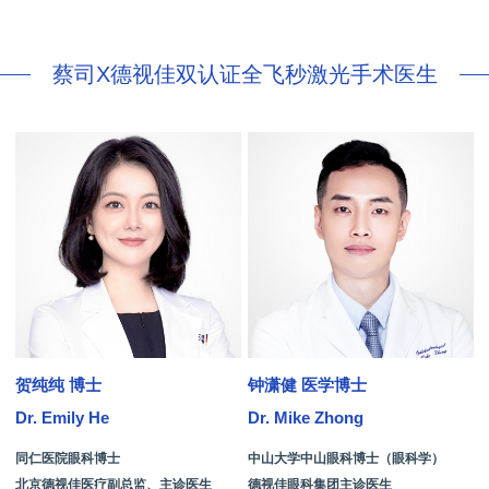
蔡司X德视佳双认证全飞秒激光手术医生
贺纯纯 博士
钟潇健 医学博士
Dr. Emily He
Dr. Mike Zhong
D
同仁医院眼科博士
中山大学中山眼科博士（眼科学）
北京德视佳医疗副总监、主诊医生
德视佳眼科集团主诊医生