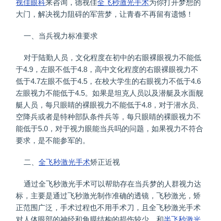
视佳眼科
来咨询，德视佳
全飞秒
激光手术
为你打开梦想的
大门，解决视力阻碍的军营梦，让青春不再留有遗憾！
一、当兵视力标准要求
对于陆勤人员，文化程度在初中的右眼裸眼视力不能低
于4.9，左眼不低于4.8，高中文化程度的右眼裸眼视力不
低于4.7左眼不低于4.5，在校大学生的右眼视力不低于4.6
左眼视力不能低于4.5。如果是坦克人员以及潜艇及水面舰
艇人员，每只眼睛的裸眼视力不能低于4.8，对于潜水员、
空降兵或者是特种部队条件兵等，每只眼睛的裸眼视力不
能低于5.0，对于视力眼能当兵吗的问题，如果视力不符合
要求，是不能参军的。
二、
全飞秒激光手术
矫正近视
通过全飞秒激光手术可以帮助存在当兵梦的人群视力达
标，主要是通过飞秒激光制作准确的透镜，飞秒激光，矫
正范围广泛，手术过程也不用手术刀，且全飞秒激光手术
对人体眼部的神经和角膜结构的损伤较少，和
半飞秒激光