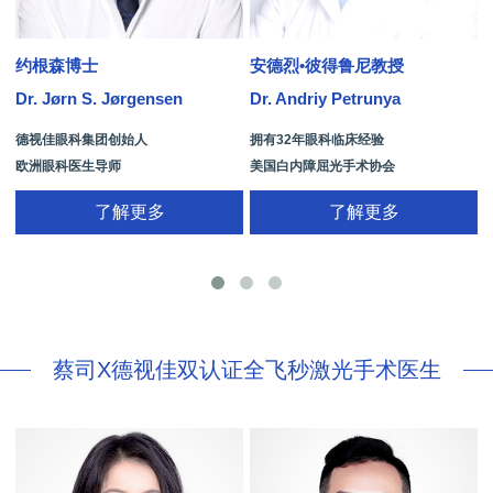
约根森博士
安德烈•彼得鲁尼教授
Dr. Jørn S. Jørgensen
Dr. Andriy Petrunya
D
德视佳眼科集团创始人
拥有32年眼科临床经验
欧洲眼科医生导师
美国白内障屈光手术协会
拥有35年眼科从业经历
国际屈光手术协会(ISRS)
了解更多
了解更多
26项发明专利[青光眼手术/葡萄膜炎/斜
视/黄斑变性/结膜炎/视网膜病
蔡司X德视佳双认证全飞秒激光手术医生