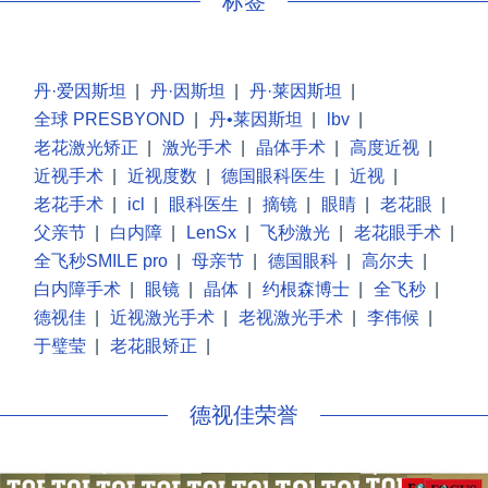
标签
丹·爱因斯坦
|
丹·因斯坦
|
丹·莱因斯坦
|
全球 PRESBYOND
|
丹•莱因斯坦
|
lbv
|
老花激光矫正
|
激光手术
|
晶体手术
|
高度近视
|
近视手术
|
近视度数
|
德国眼科医生
|
近视
|
老花手术
|
icl
|
眼科医生
|
摘镜
|
眼睛
|
老花眼
|
父亲节
|
白内障
|
LenSx
|
飞秒激光
|
老花眼手术
|
全飞秒SMILE pro
|
母亲节
|
德国眼科
|
高尔夫
|
白内障手术
|
眼镜
|
晶体
|
约根森博士
|
全飞秒
|
德视佳
|
近视激光手术
|
老视激光手术
|
李伟候
|
于璧莹
|
老花眼矫正
|
德视佳荣誉