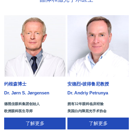
约根森博士
安德烈•彼得鲁尼教授
Dr. Jørn S. Jørgensen
Dr. Andriy Petrunya
D
德视佳眼科集团创始人
拥有32年眼科临床经验
欧洲眼科医生导师
美国白内障屈光手术协会
拥有35年眼科从业经历
国际屈光手术协会(ISRS)
了解更多
了解更多
26项发明专利[青光眼手术/葡萄膜炎/斜
视/黄斑变性/结膜炎/视网膜病