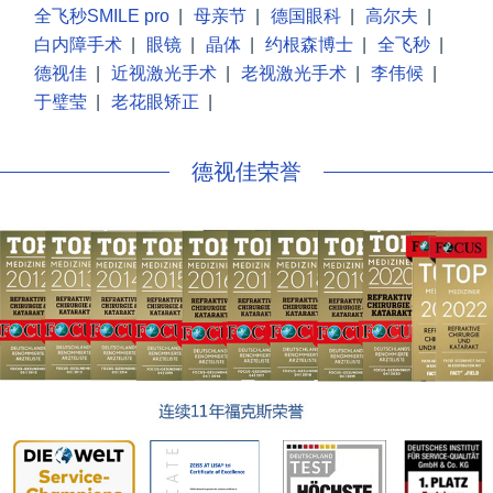
全飞秒SMILE pro
|
母亲节
|
德国眼科
|
高尔夫
|
白内障手术
|
眼镜
|
晶体
|
约根森博士
|
全飞秒
|
德视佳
|
近视激光手术
|
老视激光手术
|
李伟候
|
于璧莹
|
老花眼矫正
|
德视佳荣誉