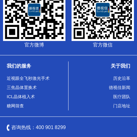
官方微博
官方微信
我们的服务
关于我们
近视眼全飞秒激光手术
历史沿革
三焦晶体置换术
德视佳新闻
ICL晶体植入术
医疗团队
糖网筛查
门店地址
咨询热线：
400 901 8299