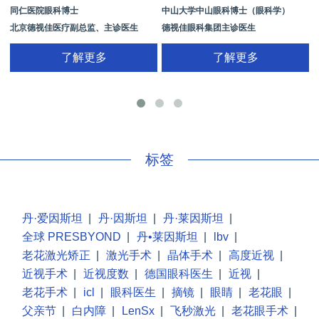
同仁医院眼科博士
中山大学中山眼科博士（眼科学）
北京德视佳医疗副总监、主诊医生
德视佳眼科集团主诊医生
了解更多
了解更多
手
标签
丹·爱因斯坦
|
丹·因斯坦
|
丹·莱因斯坦
|
全球 PRESBYOND
|
丹•莱因斯坦
|
lbv
|
老花激光矫正
|
激光手术
|
晶体手术
|
高度近视
|
近视手术
|
近视度数
|
德国眼科医生
|
近视
|
老花手术
|
icl
|
眼科医生
|
摘镜
|
眼睛
|
老花眼
|
父亲节
|
白内障
|
LenSx
|
飞秒激光
|
老花眼手术
|