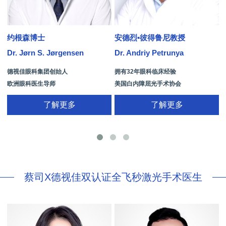
约根森博士
安德烈•彼得鲁尼教授
Dr. Jørn S. Jørgensen
Dr. Andriy Petrunya
D
德视佳眼科集团创始人
拥有32年眼科临床经验
欧洲眼科医生导师
美国白内障屈光手术协会
拥有35年眼科从业经历
国际屈光手术协会(ISRS)
了解更多
了解更多
26项发明专利[青光眼手术/葡萄膜炎/斜
视/黄斑变性/结膜炎/视网膜病
蔡司X德视佳双认证全飞秒激光手术医生