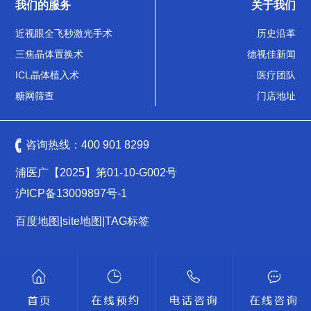
我们的服务
关于我们
近视眼全飞秒激光手术
历史沿革
三焦晶体置换术
德视佳新闻
ICL晶体植入术
医疗团队
糖网筛查
门店地址
咨询热线：
400 901 8299
浦医广【2025】第01-10-G002号
沪ICP备13009897号-1
百度地图
|
site地图
|
TAG标签
沪公网安备 31011502009461号