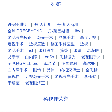
标签
丹·爱因斯坦
|
丹·因斯坦
|
丹·莱因斯坦
|
全球 PRESBYOND
|
丹•莱因斯坦
|
lbv
|
老花激光矫正
|
激光手术
|
晶体手术
|
高度近视
|
近视手术
|
近视度数
|
德国眼科医生
|
近视
|
老花手术
|
icl
|
眼科医生
|
摘镜
|
眼睛
|
老花眼
|
父亲节
|
白内障
|
LenSx
|
飞秒激光
|
老花眼手术
|
全飞秒SMILE pro
|
母亲节
|
德国眼科
|
高尔夫
|
白内障手术
|
眼镜
|
晶体
|
约根森博士
|
全飞秒
|
德视佳
|
近视激光手术
|
老视激光手术
|
李伟候
|
于璧莹
|
老花眼矫正
|
德视佳荣誉