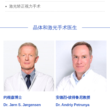
激光矫正视力手术
晶体和激光手术医生
约根森博士
安德烈•彼得鲁尼教授
Dr. Jørn S. Jørgensen
Dr. Andriy Petrunya
D