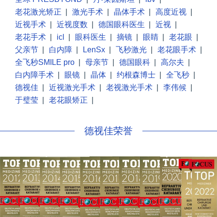
老花激光矫正
|
激光手术
|
晶体手术
|
高度近视
|
近视手术
|
近视度数
|
德国眼科医生
|
近视
|
老花手术
|
icl
|
眼科医生
|
摘镜
|
眼睛
|
老花眼
|
父亲节
|
白内障
|
LenSx
|
飞秒激光
|
老花眼手术
|
全飞秒SMILE pro
|
母亲节
|
德国眼科
|
高尔夫
|
白内障手术
|
眼镜
|
晶体
|
约根森博士
|
全飞秒
|
德视佳
|
近视激光手术
|
老视激光手术
|
李伟候
|
于璧莹
|
老花眼矫正
|
德视佳荣誉