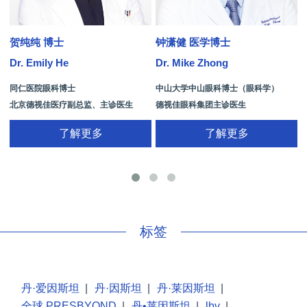
贺纯纯 博士
钟潇健 医学博士
Dr. Emily He
Dr. Mike Zhong
D
同仁医院眼科博士
中山大学中山眼科博士（眼科学）
北京德视佳医疗副总监、主诊医生
德视佳眼科集团主诊医生
了解更多
了解更多
手
标签
丹·爱因斯坦
|
丹·因斯坦
|
丹·莱因斯坦
|
全球 PRESBYOND
|
丹•莱因斯坦
|
lbv
|