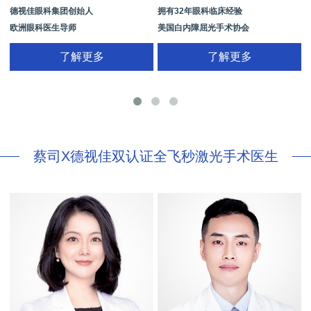
德视佳眼科集团创始人
拥有32年眼科临床经验
欧洲眼科医生导师
美国白内障屈光手术协会
拥有35年眼科从业经历
国际屈光手术协会(ISRS)
了解更多
了解更多
26项发明专利[青光眼手术/葡萄膜炎/斜
视/黄斑变性/结膜炎/视网膜病
蔡司X德视佳双认证全飞秒激光手术医生