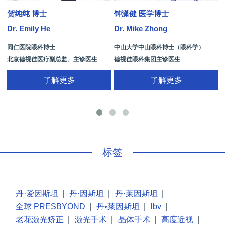
贺纯纯 博士
钟潇健 医学博士
Dr. Emily He
Dr. Mike Zhong
D
同仁医院眼科博士
中山大学中山眼科博士（眼科学）
北京德视佳医疗副总监、主诊医生
德视佳眼科集团主诊医生
了解更多
了解更多
手
标签
丹·爱因斯坦
|
丹·因斯坦
|
丹·莱因斯坦
|
全球 PRESBYOND
|
丹•莱因斯坦
|
lbv
|
老花激光矫正
|
激光手术
|
晶体手术
|
高度近视
|