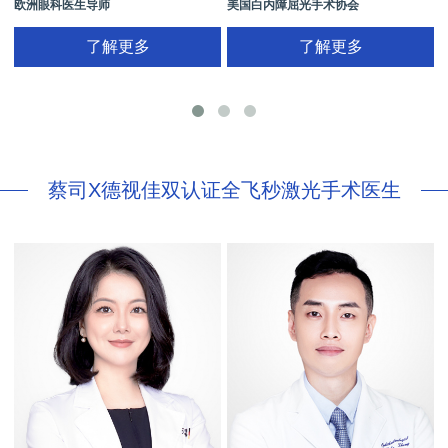
欧洲眼科医生导师
美国白内障屈光手术协会
拥有35年眼科从业经历
国际屈光手术协会(ISRS)
了解更多
了解更多
26项发明专利[青光眼手术/葡萄膜炎/斜
视/黄斑变性/结膜炎/视网膜病
蔡司X德视佳双认证全飞秒激光手术医生