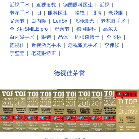
近视手术
|
近视度数
|
德国眼科医生
|
近视
|
老花手术
|
icl
|
眼科医生
|
摘镜
|
眼睛
|
老花眼
|
父亲节
|
白内障
|
LenSx
|
飞秒激光
|
老花眼手术
|
全飞秒SMILE pro
|
母亲节
|
德国眼科
|
高尔夫
|
白内障手术
|
眼镜
|
晶体
|
约根森博士
|
全飞秒
|
德视佳
|
近视激光手术
|
老视激光手术
|
李伟候
|
于璧莹
|
老花眼矫正
|
德视佳荣誉