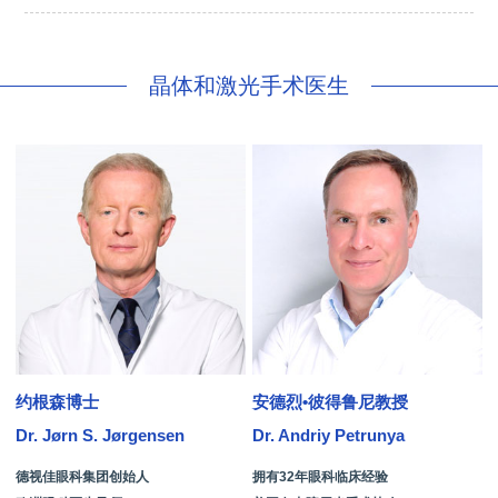
晶体和激光手术医生
约根森博士
安德烈•彼得鲁尼教授
Dr. Jørn S. Jørgensen
Dr. Andriy Petrunya
D
德视佳眼科集团创始人
拥有32年眼科临床经验