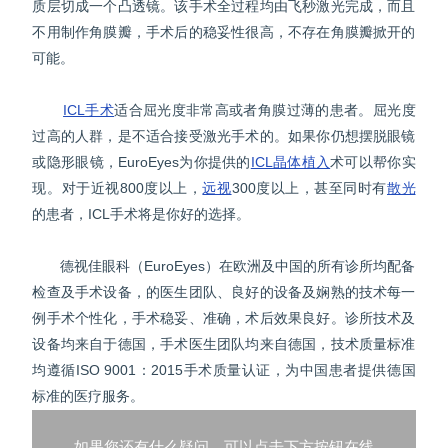
质层切成一个凸透镜。该手术全过程均由飞秒激光完成，而且
不用制作角膜瓣，手术后的稳妥性很高，不存在角膜瓣掀开的
可能。
ICL手术
适合屈光度非常高或者角膜过薄的患者。屈光度
过高的人群，是不适合接受激光手术的。如果你仍想摆脱眼镜
或隐形眼镜，EuroEyes为你提供的
ICL晶体植入
术可以帮你实
现。对于近视800度以上，
远视
300度以上，甚至同时有
散光
的患者，ICL手术将是你好的选择。
德视佳眼科（EuroEyes）在欧洲及中国的所有诊所均配备
检查及手术设备，的医生团队、良好的设备及娴熟的技术每一
例手术个性化，手术稳妥、准确，术后效果良好。诊所技术及
设备均来自于德国，手术医生团队均来自德国，技术质量标准
均遵循ISO 9001：2015手术质量认证，为中国患者提供德国
标准的医疗服务。
如果您还有什么疑问，可以点击下方按钮在线