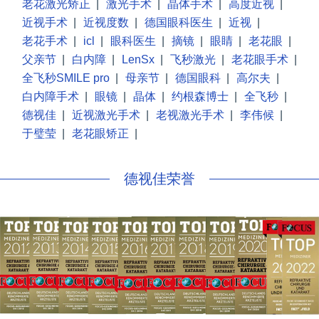
老花激光矫正
|
激光手术
|
晶体手术
|
高度近视
|
近视手术
|
近视度数
|
德国眼科医生
|
近视
|
老花手术
|
icl
|
眼科医生
|
摘镜
|
眼睛
|
老花眼
|
父亲节
|
白内障
|
LenSx
|
飞秒激光
|
老花眼手术
|
全飞秒SMILE pro
|
母亲节
|
德国眼科
|
高尔夫
|
白内障手术
|
眼镜
|
晶体
|
约根森博士
|
全飞秒
|
德视佳
|
近视激光手术
|
老视激光手术
|
李伟候
|
于璧莹
|
老花眼矫正
|
德视佳荣誉