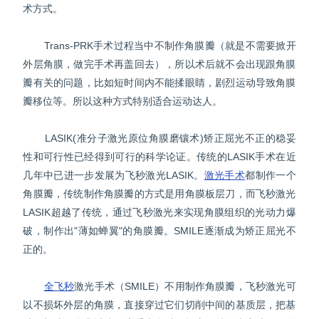
术方式。
Trans-PRK手术过程当中不制作角膜瓣（就是不需要掀开
外层角膜，做完手术再盖回去），所以术后就不会出现跟角膜
瓣有关的问题，比如短时间内不能揉眼睛，剧烈运动导致角膜
瓣移位等。所以这种方式特别适合运动达人。
LASIK(准分子激光原位角膜磨镶术)矫正屈光不正的稳妥
性和可行性已经得到可行的科学论证。传统的LASIK手术在近
几年中已进一步发展为飞秒激光LASIK。
激光手术
都制作一个
角膜瓣，传统制作角膜瓣的方式是用角膜板层刀，而飞秒激光
LASIK超越了传统，通过飞秒激光来实现角膜组织的光动力爆
破，制作出"薄如蝉翼"的角膜瓣。SMILE逐渐成为矫正屈光不
正的。
全飞秒
激光手术（SMILE）不用制作角膜瓣，飞秒激光可
以不损坏外层的角膜，直接穿过它们切削中间的基质层，把基