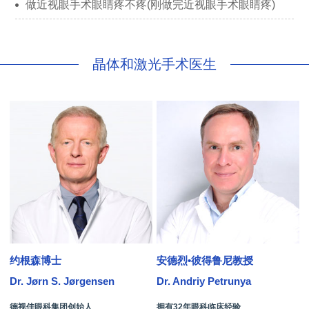
做近视眼手术眼睛疼不疼(刚做完近视眼手术眼睛疼)
晶体和激光手术医生
约根森博士
安德烈•彼得鲁尼教授
Dr. Jørn S. Jørgensen
Dr. Andriy Petrunya
D
德视佳眼科集团创始人
拥有32年眼科临床经验