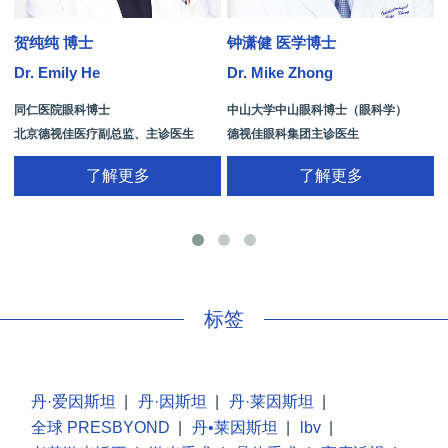
贺纯纯 博士
钟潇健 医学博士
Dr. Emily He
Dr. Mike Zhong
D
同仁医院眼科博士
中山大学中山眼科博士（眼科学）
北京德视佳医疗副总监、主诊医生
德视佳眼科集团主诊医生
了解更多
了解更多
手
标签
丹·爱因斯坦
|
丹·因斯坦
|
丹·莱因斯坦
|
全球 PRESBYOND
|
丹•莱因斯坦
|
lbv
|