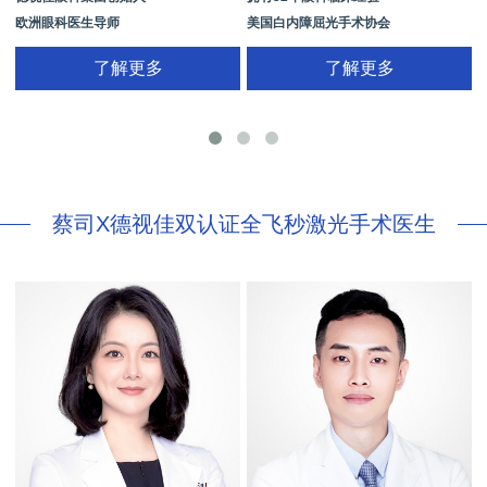
欧洲眼科医生导师
美国白内障屈光手术协会
拥有35年眼科从业经历
国际屈光手术协会(ISRS)
了解更多
了解更多
26项发明专利[青光眼手术/葡萄膜炎/斜
视/黄斑变性/结膜炎/视网膜病
蔡司X德视佳双认证全飞秒激光手术医生