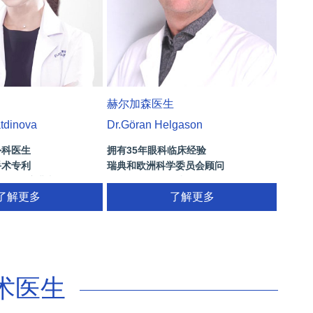
赫尔加森医生
atdinova
Dr.Göran Helgason
外科医生
拥有35年眼科临床经验
手术专利
瑞典和欧洲科学委员会顾问
“优异演讲者”
国际眼科组织的成员
了解更多
多焦点晶体，ICL晶体植入(手术高度近
了解更多
视)，激光和白内障手术的医生经验
术医生