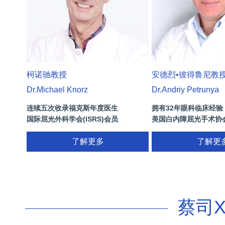
柯诺驰教授
安德烈•彼得鲁尼教
Dr.Michael Knorz
Dr.Andriy Petrunya
连续五次收录福克斯年度医生
拥有32年眼科临床经验
国际屈光外科学会(ISRS)会员
美国白内障屈光手术协
南非白内障与屈光外科学会基辛格纪念
国际屈光手术协会(ISRS
奖
了解更多
26项发明专利[青光眼手
了解更
视/黄斑变性/结膜炎/视
蔡司