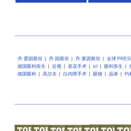
丹·爱因斯坦
|
丹·因斯坦
|
丹·莱因斯坦
|
全球 PRES
德国眼科医生
|
近视
|
老花手术
|
icl
|
眼科医生
|
德国眼科
|
高尔夫
|
白内障手术
|
眼镜
|
晶体
|
约