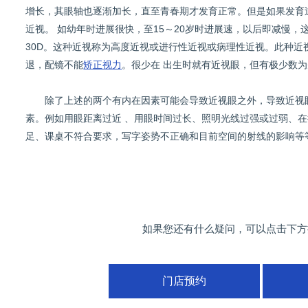
增长，其眼轴也逐渐加长，直至青春期才发育正常。但是如果发育
近视。 如幼年时进展很快，至15～20岁时进展速，以后即减慢，这类近
30D。这种近视称为高度近视或进行性近视或病理性近视。此种近
退，配镜不能
矫正视力
。很少在 出生时就有近视眼，但有极少数
除了上述的两个有内在因素可能会导致近视眼之外，导致近视眼
素。例如用眼距离过近 、用眼时间过长、照明光线过强或过弱、
足、课桌不符合要求，写字姿势不正确和目前空间的射线的影响等
如果您还有什么疑问，可以点击下方
门店预约