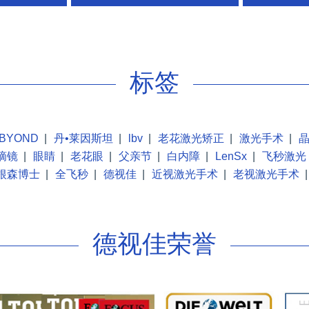
近视，散光，白内障，老花)，Yag手术
等...
标签
BYOND
|
丹•莱因斯坦
|
lbv
|
老花激光矫正
|
激光手术
|
摘镜
|
眼睛
|
老花眼
|
父亲节
|
白内障
|
LenSx
|
飞秒激光
根森博士
|
全飞秒
|
德视佳
|
近视激光手术
|
老视激光手术
|
德视佳荣誉