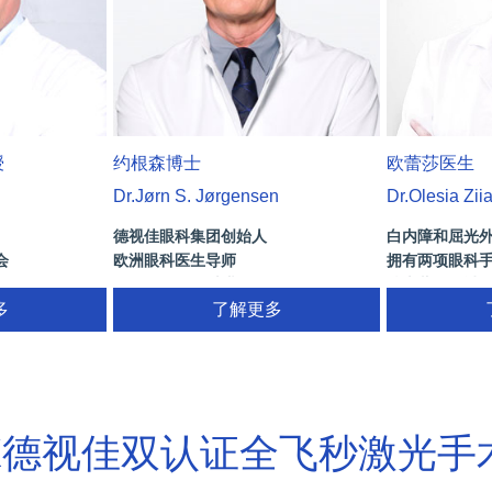
授
约根森博士
欧蕾莎医生
Dr.Jørn S. Jørgensen
Dr.Olesia Zii
德视佳眼科集团创始人
白内障和屈光
会
欧洲眼科医生导师
拥有两项眼科
)
拥有35年眼科从业经历
技术蔡司研讨会
术/葡萄膜炎/斜
多
了解更多
网膜病
X德视佳双认证全飞秒激光手