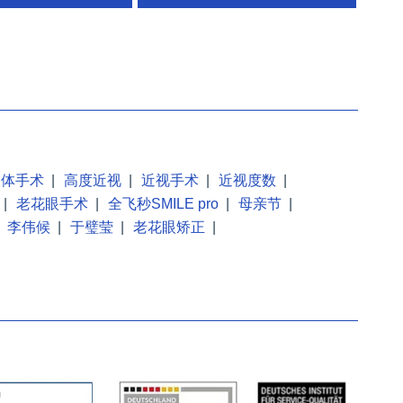
晶体手术
|
高度近视
|
近视手术
|
近视度数
|
|
老花眼手术
|
全飞秒SMILE pro
|
母亲节
|
李伟候
|
于璧莹
|
老花眼矫正
|