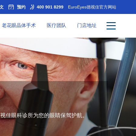
文
预约
400 901 8299
EuroEyes德视佳官方网站
老花眼晶体手术
医疗团队
门店地址
德视佳眼科诊所为您的眼睛保驾护航。