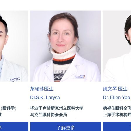
莱瑞莎医生
姚文琴 医生
Dr.S.K. Larysa
Dr. Ellen Yao
（眼科学）
毕业于卢甘斯克州立医科大学
德视佳眼科全
生
乌克兰眼科协会会员
上海手术机构
曾参与瑞士SOE AAO会议
多
视网膜诊断，屈光手术方案制定(包含：
了解更多