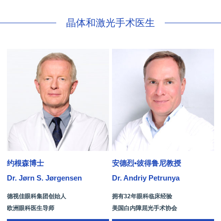
晶体和激光手术医生
约根森博士
安德烈•彼得鲁尼教授
Dr. Jørn S. Jørgensen
Dr. Andriy Petrunya
D
德视佳眼科集团创始人
拥有32年眼科临床经验
欧洲眼科医生导师
美国白内障屈光手术协会
拥有35年眼科从业经历
国际屈光手术协会(ISRS)