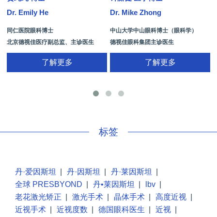
Dr. Emily He
Dr. Mike Zhong
D
同仁医院眼科博士
中山大学中山眼科博士（眼科学）
北京德视佳医疗副总监、主诊医生
德视佳眼科集团主诊医生
了解更多
了解更多
手
标签
丹·爱因斯坦
|
丹·因斯坦
|
丹·莱因斯坦
|
全球 PRESBYOND
|
丹•莱因斯坦
|
lbv
|
老花激光矫正
|
激光手术
|
晶体手术
|
高度近视
|
近视手术
|
近视度数
|
德国眼科医生
|
近视
|