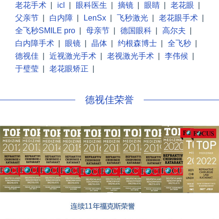
老花手术
|
icl
|
眼科医生
|
摘镜
|
眼睛
|
老花眼
|
父亲节
|
白内障
|
LenSx
|
飞秒激光
|
老花眼手术
|
全飞秒SMILE pro
|
母亲节
|
德国眼科
|
高尔夫
|
白内障手术
|
眼镜
|
晶体
|
约根森博士
|
全飞秒
|
德视佳
|
近视激光手术
|
老视激光手术
|
李伟候
|
于璧莹
|
老花眼矫正
|
德视佳荣誉