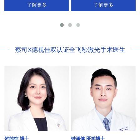
了解更多
了解更多
26项发明专利[青光眼手术/葡萄膜炎/斜
视/黄斑变性/结膜炎/视网膜病
蔡司X德视佳双认证全飞秒激光手术医生
贺纯纯 博士
钟潇健 医学博士