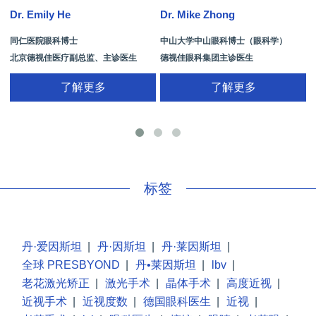
Dr. Emily He
Dr. Mike Zhong
D
同仁医院眼科博士
中山大学中山眼科博士（眼科学）
北京德视佳医疗副总监、主诊医生
德视佳眼科集团主诊医生
了解更多
了解更多
手
标签
丹·爱因斯坦
|
丹·因斯坦
|
丹·莱因斯坦
|
全球 PRESBYOND
|
丹•莱因斯坦
|
lbv
|
老花激光矫正
|
激光手术
|
晶体手术
|
高度近视
|
近视手术
|
近视度数
|
德国眼科医生
|
近视
|