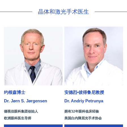
晶体和激光手术医生
约根森博士
安德烈•彼得鲁尼教授
Dr. Jørn S. Jørgensen
Dr. Andriy Petrunya
D
德视佳眼科集团创始人
拥有32年眼科临床经验
欧洲眼科医生导师
美国白内障屈光手术协会
拥有35年眼科从业经历
国际屈光手术协会(ISRS)