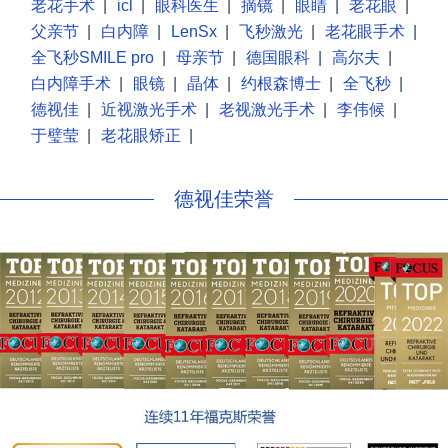
老花手术
|
icl
|
眼科医生
|
摘镜
|
眼睛
|
老花眼
|
父亲节
|
白内障
|
LenSx
|
飞秒激光
|
老花眼手术
|
全飞秒SMILE pro
|
母亲节
|
德国眼科
|
高尔夫
|
白内障手术
|
眼镜
|
晶体
|
约根森博士
|
全飞秒
|
德视佳
|
近视激光手术
|
老视激光手术
|
李伟候
|
于璧莹
|
老花眼矫正
|
德视佳荣誉