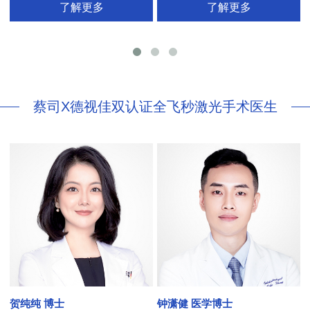
了解更多
了解更多
26项发明专利[青光眼手术/葡萄膜炎/斜
视/黄斑变性/结膜炎/视网膜病
蔡司X德视佳双认证全飞秒激光手术医生
贺纯纯 博士
钟潇健 医学博士