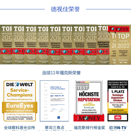
德视佳荣誉