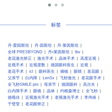
手
标签
丹·爱因斯坦
|
丹·因斯坦
|
丹·莱因斯坦
|
全球 PRESBYOND
|
丹•莱因斯坦
|
lbv
|
老花激光矫正
|
激光手术
|
晶体手术
|
高度近视
|
近视手术
|
近视度数
|
德国眼科医生
|
近视
|
老花手术
|
icl
|
眼科医生
|
摘镜
|
眼睛
|
老花眼
|
父亲节
|
白内障
|
LenSx
|
飞秒激光
|
老花眼手术
|
全飞秒SMILE pro
|
母亲节
|
德国眼科
|
高尔夫
|
白内障手术
|
眼镜
|
晶体
|
约根森博士
|
全飞秒
|
德视佳
|
近视激光手术
|
老视激光手术
|
李伟候
|
于璧莹
|
老花眼矫正
|