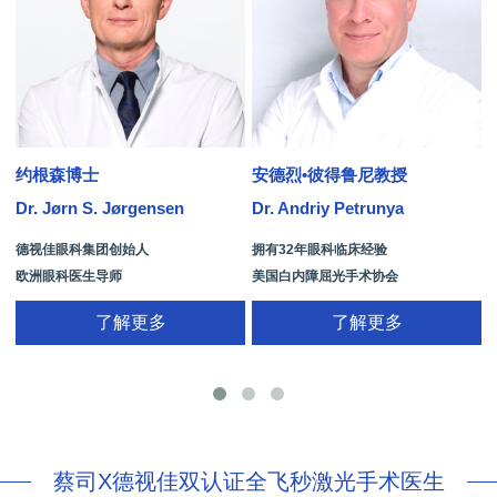
约根森博士
安德烈•彼得鲁尼教授
Dr. Jørn S. Jørgensen
Dr. Andriy Petrunya
D
德视佳眼科集团创始人
拥有32年眼科临床经验
欧洲眼科医生导师
美国白内障屈光手术协会
拥有35年眼科从业经历
国际屈光手术协会(ISRS)
了解更多
了解更多
26项发明专利[青光眼手术/葡萄膜炎/斜
视/黄斑变性/结膜炎/视网膜病
蔡司X德视佳双认证全飞秒激光手术医生