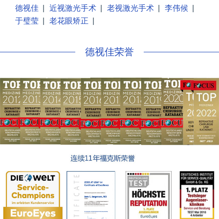
德视佳
|
近视激光手术
|
老视激光手术
|
李伟候
|
于璧莹
|
老花眼矫正
|
德视佳荣誉