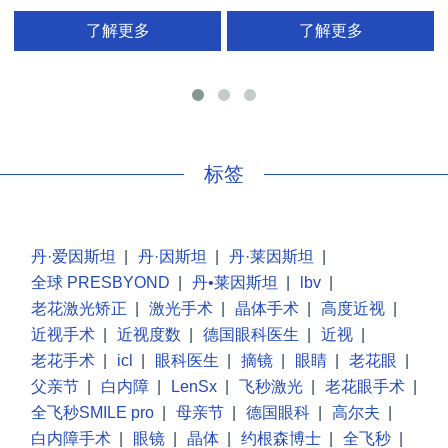
了解更多
了解更多
手
标签
丹·爱因斯坦
|
丹·因斯坦
|
丹·莱因斯坦
|
全球 PRESBYOND
|
丹•莱因斯坦
|
lbv
|
老花激光矫正
|
激光手术
|
晶体手术
|
高度近视
|
近视手术
|
近视度数
|
德国眼科医生
|
近视
|
老花手术
|
icl
|
眼科医生
|
摘镜
|
眼睛
|
老花眼
|
父亲节
|
白内障
|
LenSx
|
飞秒激光
|
老花眼手术
|
全飞秒SMILE pro
|
母亲节
|
德国眼科
|
高尔夫
|
白内障手术
|
眼镜
|
晶体
|
约根森博士
|
全飞秒
|