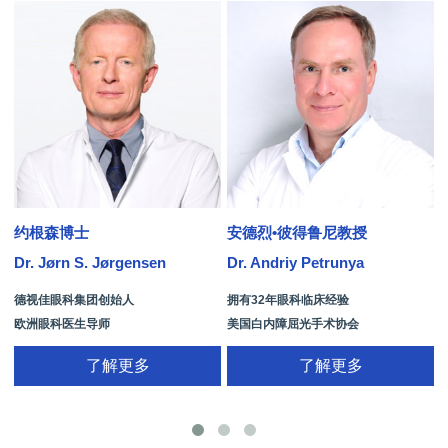
约根森博士
安德烈•彼得鲁尼教授
Dr. Jørn S. Jørgensen
Dr. Andriy Petrunya
D
德视佳眼科集团创始人
拥有32年眼科临床经验
欧洲眼科医生导师
美国白内障屈光手术协会
拥有35年眼科从业经历
国际屈光手术协会(ISRS)
了解更多
了解更多
26项发明专利[青光眼手术/葡萄膜炎/斜
视/黄斑变性/结膜炎/视网膜病