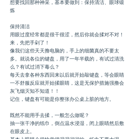
想要找回那种神采，基本要做到：保持清洁、眼球锻
炼
保持清洁
用眼过度经常都是很干很涩，然后你就会揉对不对！
来，先把手剁了！
像我们这些天天撸电脑的，手上的细菌真的不要太
多。就说各位的键盘，用了一年半载的，有试过清洗
么？有试过消下毒么？
每天去拿各种东西回来以后就开始敲键盘，等会眼睛
一不舒服反应就开始揉眼睛，这是无保护措施强撸会
灰飞烟灭知不知道！！
记住，键盘有可能是你整张办公桌上脏的地方。
既然不能用手去揉，一般怎么做呢？
抽一张干净的纸巾，倒点温水浸湿，闭上眼睛然后敷
在眼皮上。