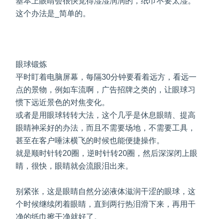
基本上眼睛会很快觉得湿湿润润的，纸巾不要太湿。
这个办法是_简单的。
眼球锻炼
平时盯着电脑屏幕，每隔30分钟要看着远方，看远一
点的景物，例如车流啊，广告招牌之类的，让眼球习
惯下远近景色的对焦变化。
或者是用眼球转转大法，这个几乎是休息眼睛、提高
眼睛神采好的办法，而且不需要场地，不需要工具，
甚至在客户唾沫横飞的时候也能便捷操作。
就是顺时针转20圈，逆时针转20圈，然后深深闭上眼
睛，很快，眼睛就会流眼泪出来。
别紧张，这是眼睛自然分泌液体滋润干涩的眼球，这
个时候继续闭着眼睛，直到两行热泪滑下来，再用干
净的纸巾擦干净就好了。