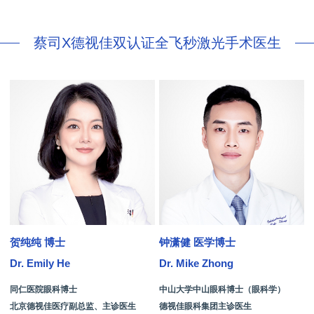
蔡司X德视佳双认证全飞秒激光手术医生
贺纯纯 博士
钟潇健 医学博士
Dr. Emily He
Dr. Mike Zhong
D
同仁医院眼科博士
中山大学中山眼科博士（眼科学）
北京德视佳医疗副总监、主诊医生
德视佳眼科集团主诊医生