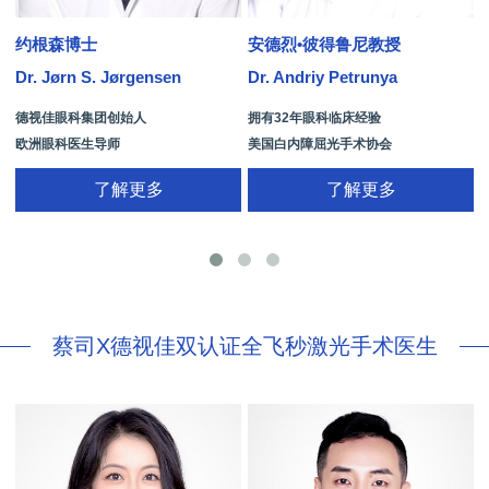
约根森博士
安德烈•彼得鲁尼教授
Dr. Jørn S. Jørgensen
Dr. Andriy Petrunya
D
德视佳眼科集团创始人
拥有32年眼科临床经验
欧洲眼科医生导师
美国白内障屈光手术协会
拥有35年眼科从业经历
国际屈光手术协会(ISRS)
了解更多
了解更多
26项发明专利[青光眼手术/葡萄膜炎/斜
视/黄斑变性/结膜炎/视网膜病
蔡司X德视佳双认证全飞秒激光手术医生