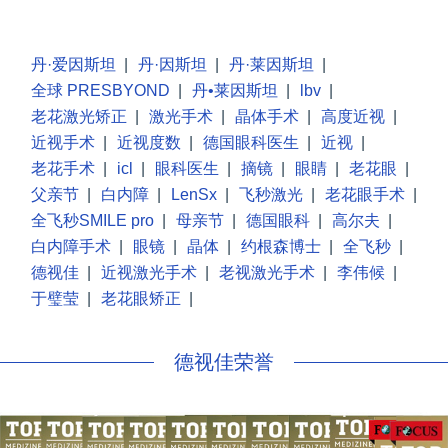
丹·爱因斯坦
|
丹·因斯坦
|
丹·莱因斯坦
|
全球 PRESBYOND
|
丹•莱因斯坦
|
lbv
|
老花激光矫正
|
激光手术
|
晶体手术
|
高度近视
|
近视手术
|
近视度数
|
德国眼科医生
|
近视
|
老花手术
|
icl
|
眼科医生
|
摘镜
|
眼睛
|
老花眼
|
父亲节
|
白内障
|
LenSx
|
飞秒激光
|
老花眼手术
|
全飞秒SMILE pro
|
母亲节
|
德国眼科
|
高尔夫
|
白内障手术
|
眼镜
|
晶体
|
约根森博士
|
全飞秒
|
德视佳
|
近视激光手术
|
老视激光手术
|
李伟候
|
于璧莹
|
老花眼矫正
|
德视佳荣誉