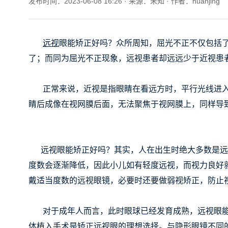
发布时间：2023-06-08 16:26
· 来源：未知
· 作者：huanjing
远视
眼能矫正好吗？众所周知，屈光不正不仅包括
了；而同为屈光不正现象，远视患者却远远少于近视患
正常来说，近视是指眼睛在看远方时，平行光线进入
睛后成像在视网膜后面，无法聚焦于视网膜上，同样导
远视眼能矫正好吗？其实，人在出生时绝大多数是远视
度数会逐渐降低，因此小儿如有轻度远视，而视力良好
戴适当度数的远视眼镜，必要时还要做弱视矫正，防止
对于成年人而言，此时眼球已经发育成熟，远视眼能矫
体植入
手术是矫正远视眼的理想选择。与隐形眼镜不同