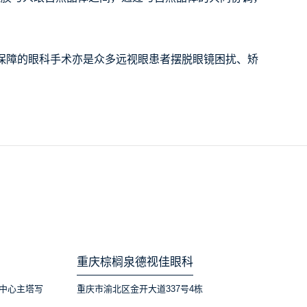
保障的眼科手术亦是众多远视眼患者摆脱眼镜困扰、矫
重庆棕榈泉德视佳眼科
中心主塔写
重庆市渝北区金开大道337号4栋