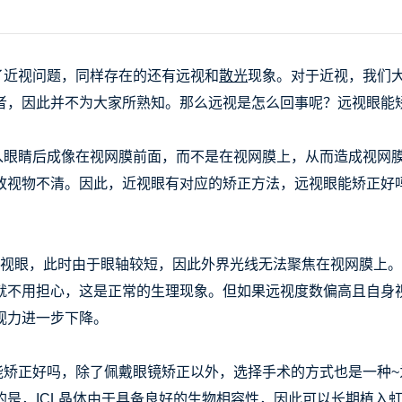
了近视问题，同样存在的还有远视和
散光
现象。对于近视，我们
者，因此并不为大家所熟知。那么远视是怎么回事呢？远视眼能
眼睛后成像在视网膜前面，而不是在视网膜上，从而造成视网膜
致视物不清。因此，近视眼有对应的矫正方法，远视眼能矫正好
眼，此时由于眼轴较短，因此外界光线无法聚焦在视网膜上。
就不用担心，这是正常的生理现象。但如果远视度数偏高且自身
视力进一步下降。
正好吗，除了佩戴眼镜矫正以外，选择手术的方式也是一种~
的是，ICL晶体由于具备良好的生物相容性，因此可以长期植入