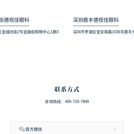
街德视佳眼科
深圳鼎丰德视佳眼科
区金城坊街2号金融街购物中心1期3
深圳市罗湖区宝安南路1036号鼎丰
联系方式
咨询热线：
400-720-7999
官方微信