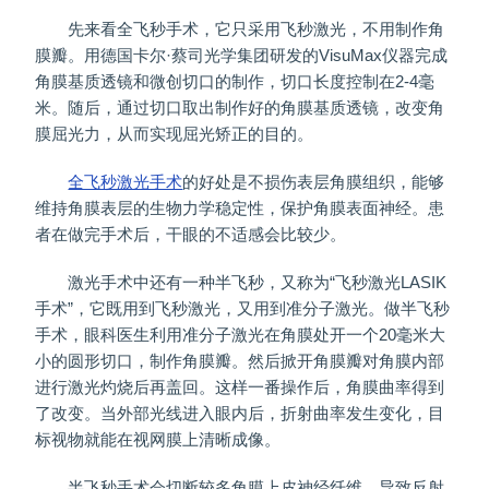
先来看全飞秒手术，它只采用飞秒激光，不用制作角
膜瓣。用德国卡尔·蔡司光学集团研发的VisuMax仪器完成
角膜基质透镜和微创切口的制作，切口长度控制在2-4毫
米。随后，通过切口取出制作好的角膜基质透镜，改变角
膜屈光力，从而实现屈光矫正的目的。
全飞秒激光手术
的好处是不损伤表层角膜组织，能够
维持角膜表层的生物力学稳定性，保护角膜表面神经。患
者在做完手术后，干眼的不适感会比较少。
激光手术中还有一种半飞秒，又称为“飞秒激光LASIK
手术”，它既用到飞秒激光，又用到准分子激光。做半飞秒
手术，眼科医生利用准分子激光在角膜处开一个20毫米大
小的圆形切口，制作角膜瓣。然后掀开角膜瓣对角膜内部
进行激光灼烧后再盖回。这样一番操作后，角膜曲率得到
了改变。当外部光线进入眼内后，折射曲率发生变化，目
标视物就能在视网膜上清晰成像。
半飞秒手术会切断较多角膜上皮神经纤维，导致反射