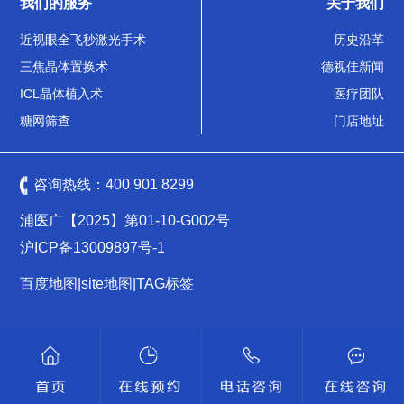
我们的服务
关于我们
近视眼全飞秒激光手术
历史沿革
三焦晶体置换术
德视佳新闻
ICL晶体植入术
医疗团队
糖网筛查
门店地址
咨询热线：
400 901 8299
浦医广【2025】第01-10-G002号
沪ICP备13009897号-1
百度地图
|
site地图
|
TAG标签
沪公网安备 31011502009461号