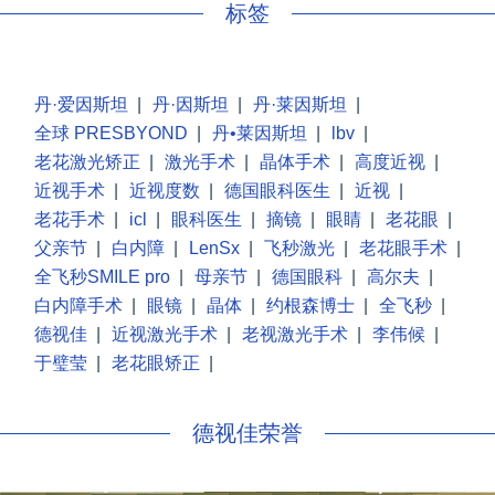
标签
丹·爱因斯坦
|
丹·因斯坦
|
丹·莱因斯坦
|
全球 PRESBYOND
|
丹•莱因斯坦
|
lbv
|
老花激光矫正
|
激光手术
|
晶体手术
|
高度近视
|
近视手术
|
近视度数
|
德国眼科医生
|
近视
|
老花手术
|
icl
|
眼科医生
|
摘镜
|
眼睛
|
老花眼
|
父亲节
|
白内障
|
LenSx
|
飞秒激光
|
老花眼手术
|
全飞秒SMILE pro
|
母亲节
|
德国眼科
|
高尔夫
|
白内障手术
|
眼镜
|
晶体
|
约根森博士
|
全飞秒
|
德视佳
|
近视激光手术
|
老视激光手术
|
李伟候
|
于璧莹
|
老花眼矫正
|
德视佳荣誉