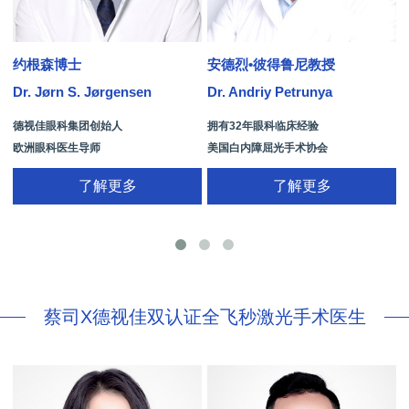
约根森博士
安德烈•彼得鲁尼教授
Dr. Jørn S. Jørgensen
Dr. Andriy Petrunya
D
德视佳眼科集团创始人
拥有32年眼科临床经验
欧洲眼科医生导师
美国白内障屈光手术协会
拥有35年眼科从业经历
国际屈光手术协会(ISRS)
了解更多
了解更多
26项发明专利[青光眼手术/葡萄膜炎/斜
视/黄斑变性/结膜炎/视网膜病
蔡司X德视佳双认证全飞秒激光手术医生