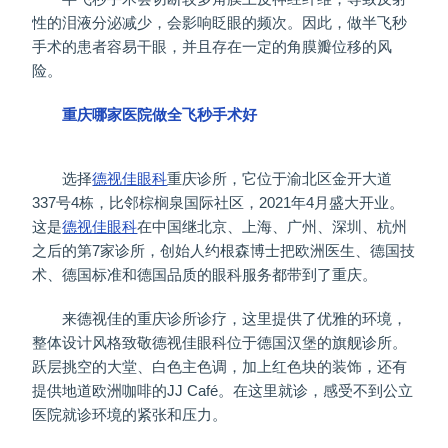
性的泪液分泌减少，会影响眨眼的频次。因此，做半飞秒
手术的患者容易干眼，并且存在一定的角膜瓣位移的风
险。
重庆哪家医院做全飞秒手术好
选择
德视佳眼科
重庆诊所，它位于渝北区金开大道
337号4栋，比邻棕榈泉国际社区，2021年4月盛大开业。
这是
德视佳眼科
在中国继北京、上海、广州、深圳、杭州
之后的第7家诊所，创始人约根森博士把欧洲医生、德国技
术、德国标准和德国品质的眼科服务都带到了重庆。
来德视佳的重庆诊所诊疗，这里提供了优雅的环境，
整体设计风格致敬德视佳眼科位于德国汉堡的旗舰诊所。
跃层挑空的大堂、白色主色调，加上红色块的装饰，还有
提供地道欧洲咖啡的JJ Café。在这里就诊，感受不到公立
医院就诊环境的紧张和压力。